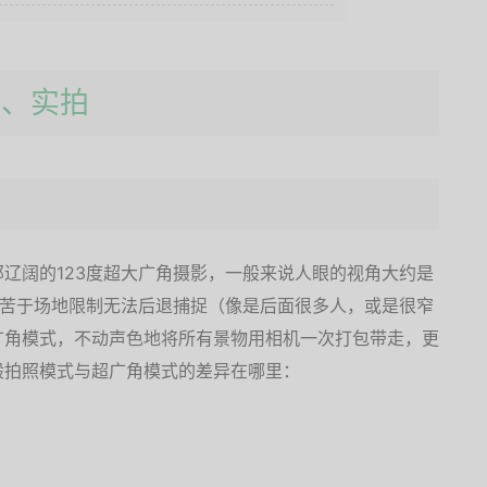
用、实拍
辽阔的123度超大广角摄影，一般来说人眼的视角大约是
却苦于场地限制无法后退捕捉（像是后面很多人，或是很窄
广角模式，不动声色地将所有景物用相机一次打包带走，更
般拍照模式与超广角模式的差异在哪里：