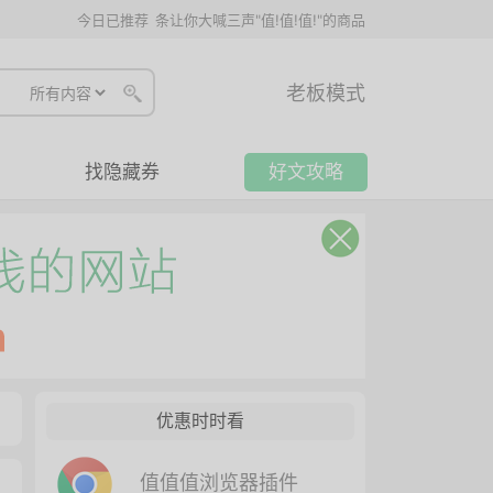
今日已推荐
条让你大喊三声"值!值!值!"的商品
老板模式
找隐藏券
好文攻略
优惠时时看
值值值浏览器插件