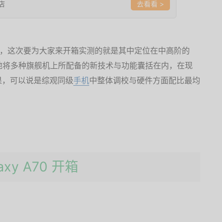
店
>
型，这次要为大家来开箱实测的就是其中定位在中高阶的
不仅大手笔地将多种旗舰机上所配备的新技术与功能囊括在内，在现
果，可以说是综观同级
手机
中整体调校与硬件方面配比最均
axy A70 开箱