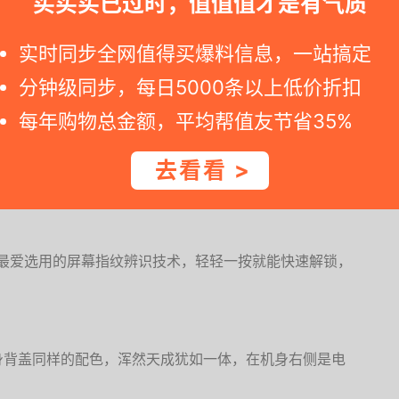
买买买已过时，值值值才是有气质
感非常滑顺，随着光线折射的角度不同，散发出如珠母贝内敛却
实时同步全网值得买爆料信息，一站搞定
分钟级同步，每日5000条以上低价折扣
MOLED U极限全屏幕，近乎无边框的设计让屏幕占比超过
每年购物总金额，平均帮值友节省35%
对比清晰，细节更丰富，用来看Netflix影片、追剧给你
接蓝牙耳机、喇叭，还可享用Dolby立体声环绕音效，说
去看看 >
流新机最爱选用的屏幕指纹辨识技术，轻轻一按就能快速解锁，
身背盖同样的配色，浑然天成犹如一体，在机身右侧是电