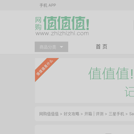
手机 APP
首 页
商品分类
网购值值值
>
好文攻略
>
开箱
|
评测
>
三星手机
> S