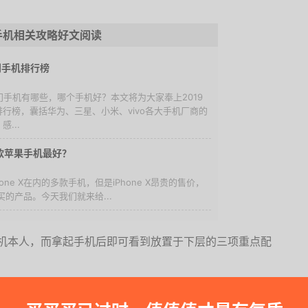
手机相关攻略好文阅读
门手机排行榜
9热门手机有哪些，哪个手机好？本文将为大家奉上2019
行榜，囊括华为、三星、小米、vivo各大手机厂商的
...
：哪款苹果手机最好？
one X在内的多款手机，但是iPhone X昂贵的售价，
的产品。今天我们就来给...
看到手机本人，而拿起手机后即可看到放置于下层的三项重点配