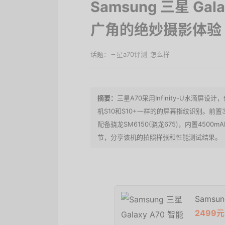
Samsung 三星 G
广角的绝妙摄影体验
三星a70评测_怎么样
三星A70采用Infinity-U水滴屏设
机S10和S10+一样的的屏幕指纹识别。前置3
配备骁龙SM6150(骁龙675)，内置45
节，分享该机的拍照样张和性能测试结果。
Samsu
2499