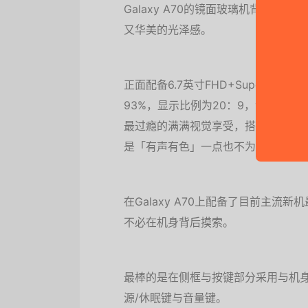
Galaxy A70的镜面玻璃机背手
又华美的光泽感。
正面配备6.7英寸FHD+Super A
93%，显示比例为20：9，色彩饱和，
最过瘾的满满视觉享受，搭配耳机或连
是「有声有色」一点也不为过。
在Galaxy A70上配备了目前主
不必在机身背后摸索。
最棒的是在侧框与按键部分采用与机
源/休眠键与音量键。