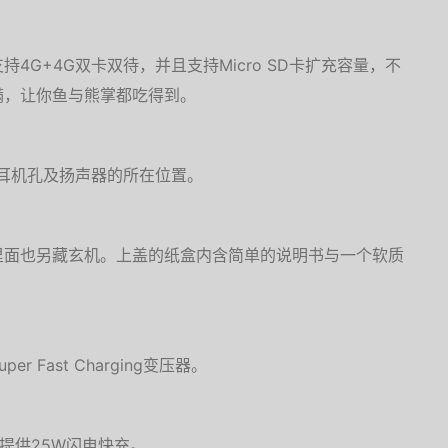
4G+4G双卡双待，并且支持Micro SD卡扩充容量，不
满，让你鱼与熊掌都吃得到。
mm耳机孔及扬声器的所在位置。
里面也另藏玄机。上盖的纸盒内含简单的说明书与一个软质
Fast Charging变压器。
为手机提供25W闪电快充。