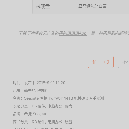
亚马逊海外自营
下载干净清爽无广告的
网购值值值App
，第一时间得到内部特
值达购买文中商品 >
值！ +0
不值
时间：发布于 2018-9-11 12:20
小编：勤奋的小辣椒
名称：
Seagate 希捷 IronWolf 14TB 机械硬盘入手实测
攻略分类：
DIY硬件
,
电脑办公
,
硬盘
,
品牌：
希捷 Seagate
商品分类：
DIY硬件
,
电脑办公
,
硬盘