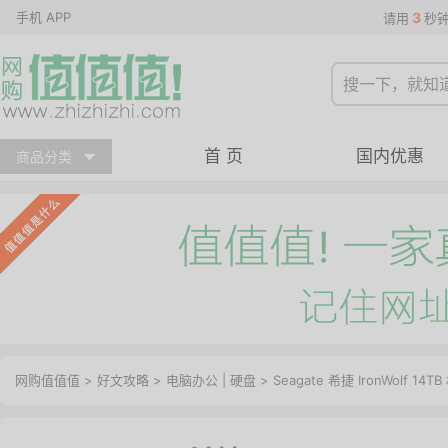
手机 APP
3
请用
秒
首 页
国内优惠
商品分类
网购值值值
>
好文攻略
>
电脑办公
|
硬盘
> Seagate 希捷 IronWolf 