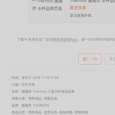
Thermos 膳魔师 水杯
款式多多
亚马逊海外购
下载干净清爽无广告的
网购值值值App
，第一时间得到内部特
值！ +0
不值
时间：发布于 2018-7-29 17:25
小编：好久不贱
名称：
膳魔师 Thermos 儿童水杯海淘攻略
攻略分类：
喂养用品
,
母婴玩具
,
品牌：
膳魔师 THERMOS
商品分类：
喂养用品
,
母婴玩具
,
海淘攻略
,
购物攻略