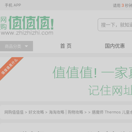
手机 APP
3
请用
秒
首 页
国内优惠
商品分类
网购值值值
>
好文攻略
>
海淘攻略
|
购物攻略
> > 膳魔师 Thermos 