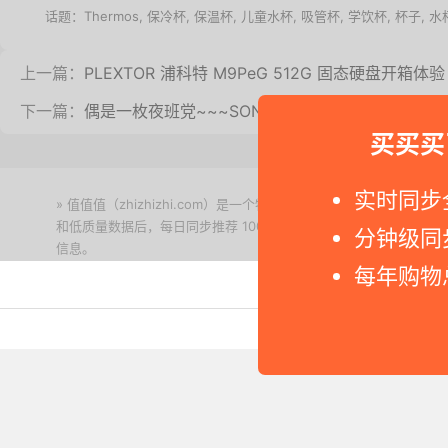
话题：
Thermos
,
保冷杯
,
保温杯
,
儿童水杯
,
吸管杯
,
学饮杯
,
杯子
,
水
上一篇：
PLEXTOR 浦科特 M9PeG 512G 固态硬盘开箱体验
下一篇：
偶是一枚夜班党~~~SONY 索尼 Xperia XZ2 Pre
买买买
实时同步
» 值值值（zhizhizhi.com）是一个特价搜索引擎。我们实时
和低质量数据后，每日同步推荐 1000+ 高性价比商品和打折促销
分钟级同
信息。
下载值值值App
每年购物
Copyright © 2011-2026 网