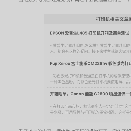
打印机相关文章
EPSON 爱普生L485 打印机开箱及简单测试
- 爱普生L485打印机怎么样？爱普生L485
人，都会有这样的疑问。接下来楼主就给大家介绍
Fuji Xerox 富士施乐CM228fw 彩色激光
- 彩色激光打印机和普通黑白打印机的成像原理
一种黑色墨粉，而彩色激光打印机要使用黄、品、
开箱晒单，Canon 佳能 G2800 喷墨连供
- 在打印产品市场，相信很多人一定对“连供”
墨水瓶，再用导管与打印机的墨盒相连，这样墨水