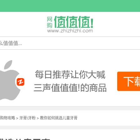
购物攻略
>
牙膏\牙粉
> 教你如何挑选儿童牙膏