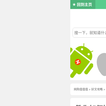
回到主页
网购值值值
>
好文攻略
>