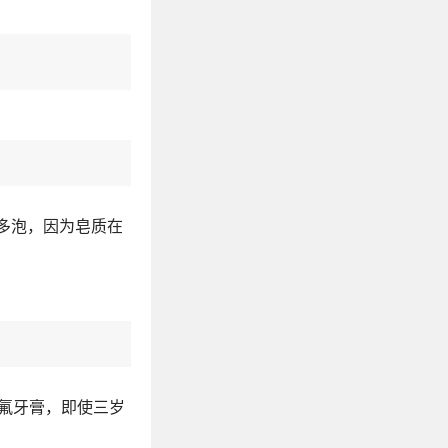
多泡，因为皂质在
氟牙膏，即使三岁