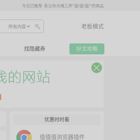
今日已推荐
条让你大喊三声"值!值!值!"的商品
老板模式
找隐藏券
好文攻略
优惠时时看
值值值浏览器插件