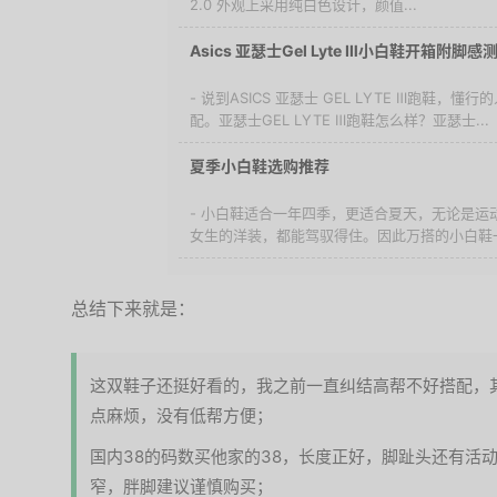
BMAI 必迈 Pace 2.0 外观
Asics 亚瑟士Gel Lyte
- 说到ASICS 亚瑟士 GEL
鞋脚感好，易搭配。亚瑟士GEL 
夏季小白鞋选购推荐
- 小白鞋适合一年四季，更适
还是男生的正装或女生的洋装
鞋一定是大家鞋柜里的基...
总结下来就是：
这双鞋子还挺好看的，我之前一直纠结高帮不好搭配，
点麻烦，没有低帮方便；