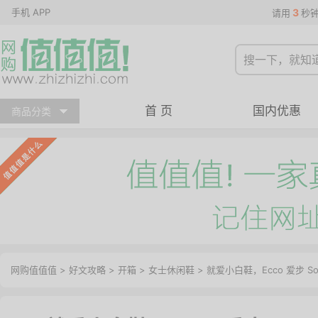
手机 APP
3
请用
秒
首 页
国内优惠
商品分类
网购值值值
>
好文攻略
>
开箱
>
女士休闲鞋
> 就爱小白鞋，Ecco 爱步 S