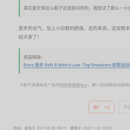
国内38的码数买他家的38，长度正好，脚趾头还有活
窄，胖脚建议谨慎购买；
其实夏天穿这么鞋子还是挺闷热的，我就试了那么一小
爱步的名气，加上小白鞋的颜值，总的来说，这双鞋本
给大家了！
商品链接：
Ecco 爱步 Soft 8 Men's Low-Top Sneakers
下载干净清爽无广告的
网购值值值App
，第一时间得到内部特
值！ +0
不值