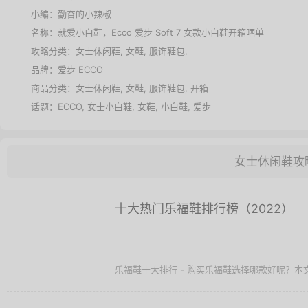
时间：发布于 2017-8-30 09:11 - 更新于 2021-1-20 16:51
小编：勤奋的小辣椒
名称：
就爱小白鞋，Ecco 爱步 Soft 7 女款小白鞋开箱晒单
攻略分类：
女士休闲鞋
,
女鞋
,
服饰鞋包
,
品牌：
爱步 ECCO
商品分类：
女士休闲鞋
,
女鞋
,
服饰鞋包
,
开箱
话题：
ECCO
,
女士小白鞋
,
女鞋
,
小白鞋
,
爱步
女士休闲鞋攻
十大热门乐福鞋排行榜（2022）