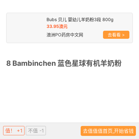
Bubs 贝儿 婴幼儿羊奶粉3段 800g
33.95澳元
澳洲PO药房中文网
>
8 Bambinchen 蓝色星球有机羊奶粉
值！ +1
不值 -1
去值值值首页,开始省钱