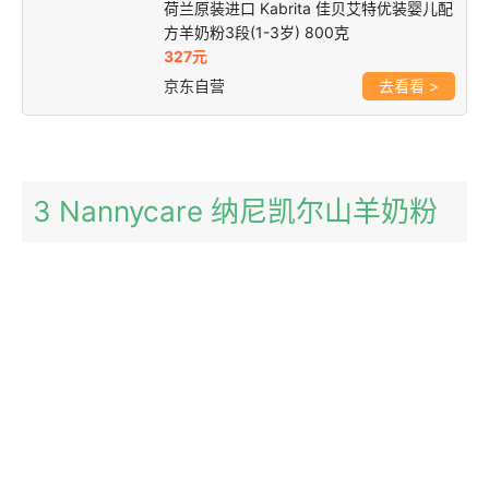
荷兰原装进口 Kabrita 佳贝艾特优装婴儿配
方羊奶粉3段(1-3岁) 800克
327元
京东自营
>
3 Nannycare 纳尼凯尔山羊奶粉