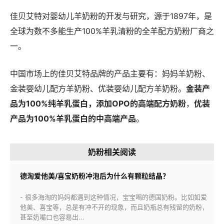
佳贝艾特对婴幼儿羊奶粉的开发与研究，源于1897年，是
全球为数不多能生产100%羊乳清粉的全羊配方奶粉厂商之
一。
中国市场上的佳贝艾特品牌的产品主要有：妈妈羊奶粉、
金装婴幼儿配方羊奶粉、优装婴幼儿配方羊奶粉。
金装产
品为100%纯羊乳蛋白，添加OPO的高端配方奶粉
，
优装
产品为100%羊乳蛋白的中高端产品
。
奶粉相关阅读
德淘爱他美/喜宝奶粉冲泡后为什么有颗粒结晶？
- 很多海淘的妈妈都遇到这种情况，宝宝喝的德国奶粉。比如如爱
他美、喜宝等，总是有冲不开的现象，而且奶瓶总有残留的奶粉，
甚至奶嘴口也容易出...