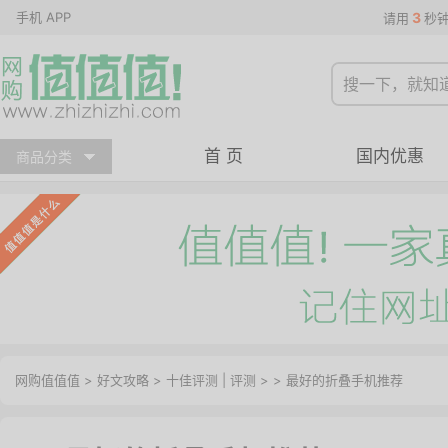
手机 APP
3
请用
秒
首 页
国内优惠
商品分类
网购值值值
>
好文攻略
>
十佳评测
|
评测
> > 最好的折叠手机推荐