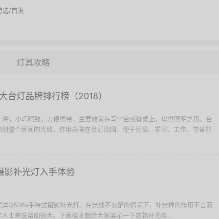
特选/首发
灯具攻略
大台灯品牌排行榜（2018）
的一种，小巧精致，方便携带，主要放置在写字台或餐桌上，以供照明之用。台
响到整个房间的光线，作用局限在台灯周围，便于阅读、学习、工作、节省能
持式摄影补光灯入手体验
洋Q508s手持式摄影补光灯。在光线不充足的情况下，补光棒的作用不言而
人士来说帮助很大。下面楼主就给大家展示一下这款补光棒...