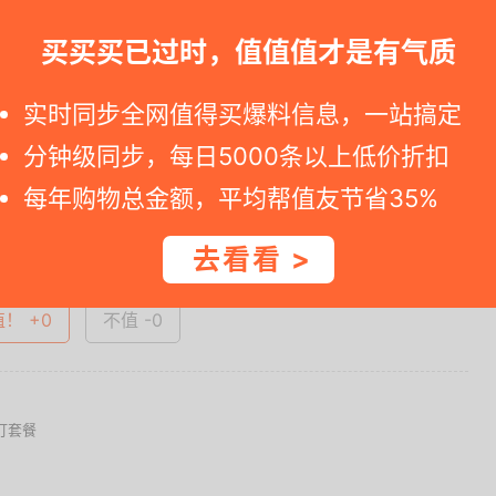
罩，耐压抗裂，透光性强，防静电不易染尘。支持调光，遥
风格。包含72W遥控调光客厅灯、24W非隔离分段调光
买买买已过时，值值值才是有气质
卧室灯。
实时同步全网值得买爆料信息，一站搞定
一时间得到内部特价；点此
领取隐藏优惠券
，先领券再下单。
分钟级同步，每日5000条以上低价折扣
每年购物总金额，平均帮值友节省35%
查看完整图文 >
去看看 >
值！ +0
不值 -0
顶灯套餐