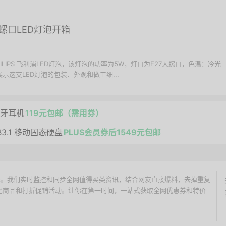
27螺口LED灯泡开箱
ILIPS 飞利浦LED灯泡，该灯泡的功率为5W，灯口为E27大螺口，色温：冷光
展示这支LED灯泡的包装、外观和做工细...
蓝牙耳机
119元包邮（需用券）
SB3.1 移动固态硬盘
PLUS会员券后1549元包邮
价搜索引擎。我们实时监控和同步全网值得买类资讯，结合网友直接爆料，去掉重复
性价比商品和打折促销活动。让你在第一时间，一站式获取全网优惠券和特价