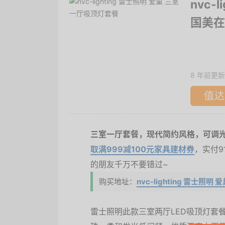
nvc-
国美在
8 年前更新
值达
三室一厅套餐，现代简约风格，可调光
取满999减100元家具建材券
，实付9
的朋友千万不要错过~
购买地址：
nvc-lighting 雷士
雷士照明此款三室两厅LED吸顶灯套