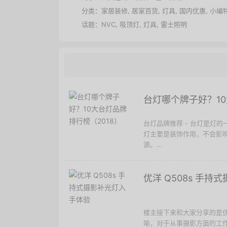
分类：
家居装修
,
居家百货
,
灯具
,
国内优惠
,
小编
话题：
NVC
,
吸顶灯
,
灯具
,
雷士照明
台灯哪个牌子好？10
台灯品牌推荐 - 台灯是灯
灯主要是装饰作用，不会影
源。...
优洋 Q508s 手
楼主接下来和大家分享的是优
喻，对于从事摄影方面的工作