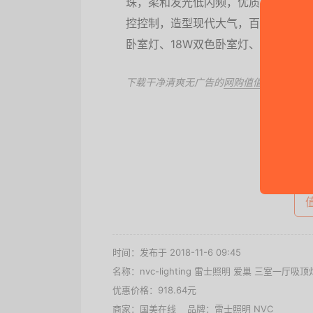
珠，柔和发光低闪频，优质亚克力面
控控制，造型现代大气，百搭各种装修
卧室灯、18W双色卧室灯、18W双色
下载干净清爽无广告的
网购值值值App
，第
去
时间：发布于 2018-11-6 09:45
名称：
nvc-lighting 雷士照明 爱巢 三室一厅吸
优惠价格：
918.64元
商家：
国美在线
品牌：
雷士照明 NVC