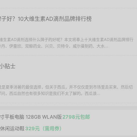
牌子好？10大维生素AD滴剂品牌排行榜
 买维生素AD滴剂选择什么牌子的好呢？本文将奉上十大维生素AD滴剂品牌排行
丹、伊童欣、双鲸药业、兴贝、贝特令、威尔曼制药、大水...
小贴士
以说是夏季消暑的最佳选择，但关于西瓜，并不仅仅是到市场里去买来、然后切
问，西瓜自然也有很多知识是我们不太了解的。西瓜该...
.2英寸平板电脑 128GB WLAN版
2798元包邮
男款休闲运动鞋
329元（需用券）