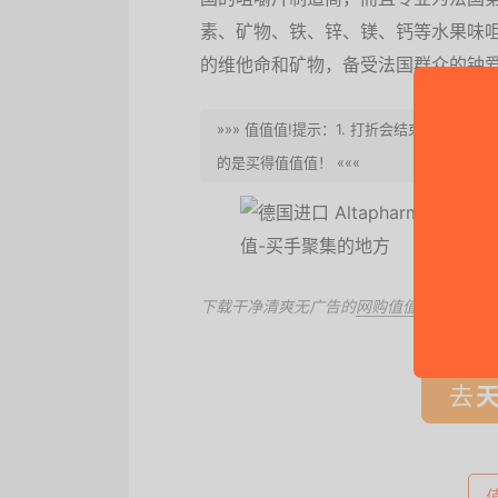
素、矿物、铁、锌、镁、钙等水果味咀嚼
的维他命和矿物，备受法国群众的钟
»»» 值值值!提示：1. 打折会结束，请赶
的是买得值值值！ «««
下载干净清爽无广告的
网购值值值App
，第
去