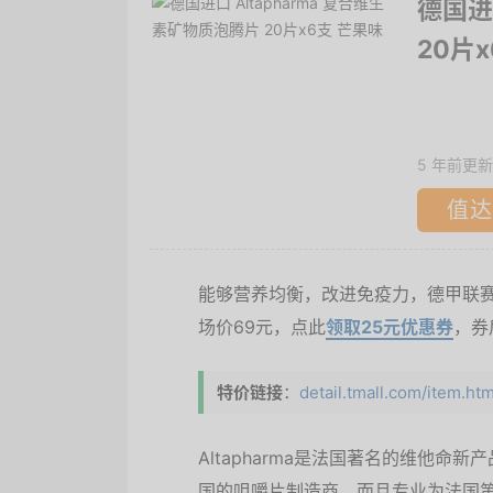
德国进
20片
5 年前更新
值达
能够营养均衡，改进免疫力，德甲联赛选
场价69元，点此
领取25元优惠券
，券
特价链接
：
detail.tmall.com/item.ht
Altapharma是法国著名的维他
国的咀嚼片制造商，而且专业为法国第三