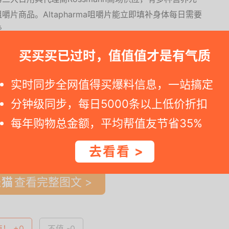
片商品。Altapharma咀嚼片能立即填补身体每日需要
爱。
买买买已过时，值值值才是有气质
紧下手。2. 我们主张理性消费，不要总是买买买，要买己所需，更重要
实时同步全网值得买爆料信息，一站搞定
分钟级同步，每日5000条以上低价折扣
每年购物总金额，平均帮值友节省35%
一时间得到内部特价；点此
领取隐藏优惠券
，先领券再下单。
去看看 >
查看完整图文 >
值！ +0
不值 -0