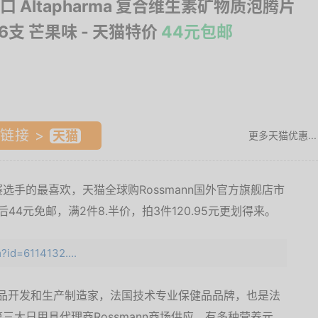
口 Altapharma 复合维生素矿物质泡腾片
x6支 芒果味
- 天猫特价
44元包邮
链接 >
更多天猫优惠...
手的最喜欢，天猫全球购Rossmann国外官方旗舰店市
后44元免邮，满2件8.半价，拍3件120.95元更划得来。
m?id=6114132....
命新产品开发和生产制造家，法国技术专业保健品品牌，也是法
大日用具代理商Rossmann商场供应，有多种营养元