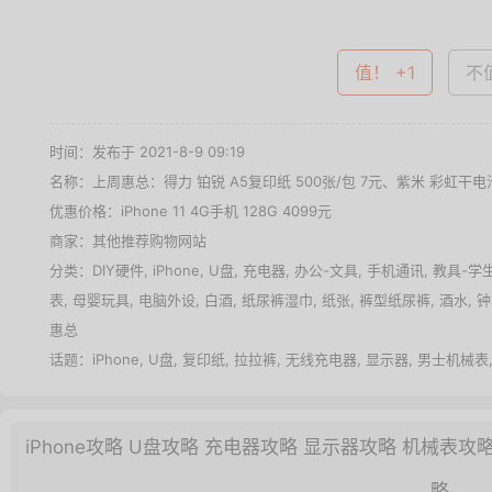
值！ +1
不值
时间：发布于 2021-8-9 09:19
名称：
上周惠总：得力 铂锐 A5复印纸 500张/包 7元、紫米 彩虹干电池
优惠价格：
iPhone 11 4G手机 128G 4099元
商家：其他推荐购物网站
分类：
DIY硬件
,
iPhone
,
U盘
,
充电器
,
办公-文具
,
手机通讯
,
教具-学
表
,
母婴玩具
,
电脑外设
,
白酒
,
纸尿裤湿巾
,
纸张
,
裤型纸尿裤
,
酒水
,
钟
惠总
话题：
iPhone
,
U盘
,
复印纸
,
拉拉裤
,
无线充电器
,
显示器
,
男士机械表
iPhone攻略
U盘攻略
充电器攻略
显示器攻略
机械表攻
略