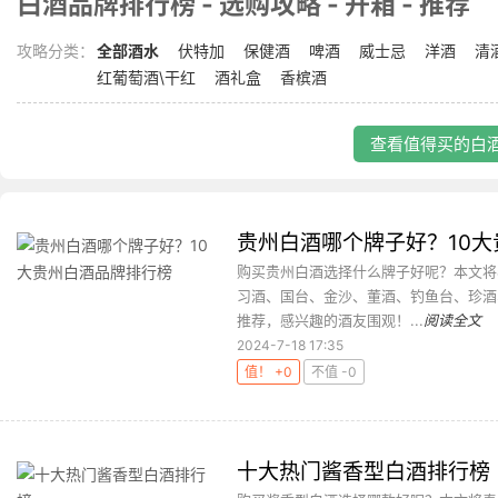
白酒品牌排行榜 - 选购攻略 - 开箱 - 推荐
攻略分类：
全部酒水
伏特加
保健酒
啤酒
威士忌
洋酒
清
红葡萄酒\干红
酒礼盒
香槟酒
查看值得买的白酒
贵州白酒哪个牌子好？10
购买贵州白酒选择什么牌子好呢？本文将奉
习酒、国台、金沙、董酒、钓鱼台、珍酒
推荐，感兴趣的酒友围观！...
阅读全文
2024-7-18 17:35
值！ +0
不值 -0
十大热门酱香型白酒排行榜