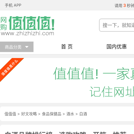
手机 APP
3
请用
秒
首 页
国内优惠
商品分类
值值值
>
好文攻略
>
食品保健品
>
酒水
>
白酒