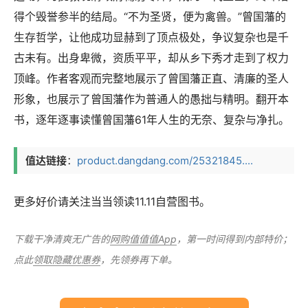
得个毁誉参半的结局。“不为圣贤，便为禽兽。”曾国藩的
生存哲学，让他成功显赫到了顶点极处，争议复杂也是千
古未有。出身卑微，资质平平，却从乡下秀才走到了权力
顶峰。作者客观而完整地展示了曾国藩正直、清廉的圣人
形象，也展示了曾国藩作为普通人的愚拙与精明。翻开本
书，逐年逐事读懂曾国藩61年人生的无奈、复杂与净扎。
值达链接
：
product.dangdang.com/25321845....
更多好价请关注当当领读11.11自营图书。
下载干净清爽无广告的
网购值值值App
，第一时间得到内部特价；
点此
领取隐藏优惠券
，先领券再下单。