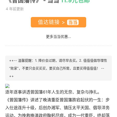
《曾国藩传》
- 当当
11.9元包邮
4 年前更新
值达链接 >
更多当当优惠...
++-- 温馨提醒：1. 降价会过期，请尽早去买。2. 值值值倡导理性
“败家”，不要只会买买买，要买自己所需，且要买得值值值！ --
++
逐年逐事讲透曾国藩61年人生的无奈、复杂与挣扎。
《曾国藩传》讲述了晚清重臣曾国藩跌宕起伏的一生：步
入仕途连升十级，后创办湘军、镇压太平天国、倡导洋务
运动，为挽救晚清政府鞠躬尽瘁，成为一代重臣，终却落