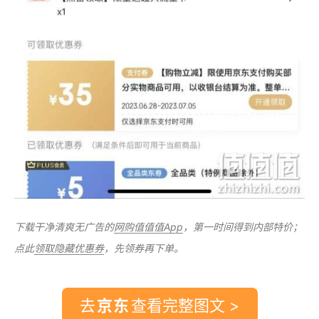
下载干净清爽无广告的
网购值值值App
，第一时间得到内部特价；
点此
领取隐藏优惠券
，先领券再下单。
去
查看完整图文 >