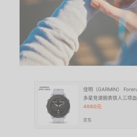
佳明（GARMIN） For
多星竞速腕表铁人三项血氧 Fo
4980元
京东