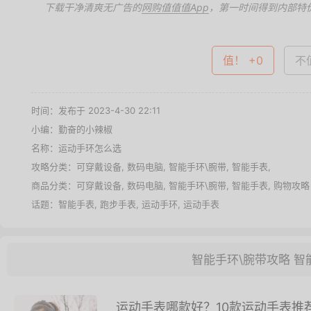
下载干净清爽无广告的
网购值值值App
，第一时间得到内部特
值！ +0
不值
时间：发布于 2023-4-30 22:11
小编：勤奋的小辣椒
名称：
运动手环怎么选
攻略分类：
可穿戴设备
,
数码电脑
,
智能手环\腕带
,
智能手表
,
商品分类：
可穿戴设备
,
数码电脑
,
智能手环\腕带
,
智能手表
,
购物攻略
话题：
智能手表
,
跑步手表
,
运动手环
,
运动手表
智能手环\腕带攻略
智
运动手表哪款好？10款运动手表推