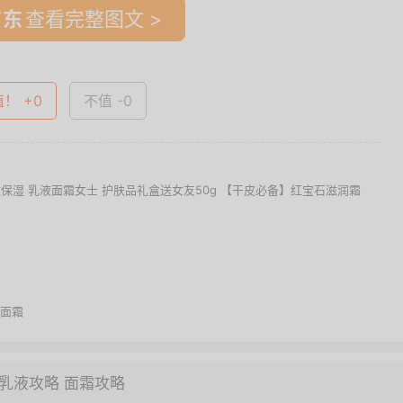
查看完整图文 >
值！ +0
不值 -0
淡纹保湿 乳液面霜女士 护肤品礼盒送女友50g 【干皮必备】红宝石滋润霜
面霜
乳液攻略
面霜攻略