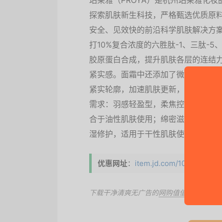
珀莱雅（PROYA）是杭州珀莱雅化妆
探索肌肤新生科技，严格甄选优质原
安全、见效快的前沿科学肌肤解决方
打10%复合浓度的六胜肽-1、三肽-5
胶原蛋白合成，提升肌肤各层的连结
紧实感。面霜中还添加了微红藻、蛋
紧实轮廓，加速肌肤更新，整体提升
需求：羽感轻盈型，柔焦控油因子，
合于油性肌肤使用；绵密滋润型，柔
湿修护，适用于干性肌肤使用。
优惠网址
：
item.jd.com/10031892728
下载干净清爽无广告的
网购值值值App
，第