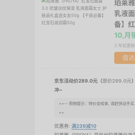
珀莱雅
乳液面
备】红
10,月
3 年前更新
值达
京东活动价289.0元（
原价299.0元
冲~
++-- 购物提示：特价会结束, 请赶快动手买
++
优惠券:
满239减10