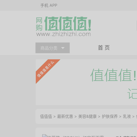
手机 APP
首 页
商品分类
值值值
>
最新优惠
>
美容&健康
>
护肤保养
>
乳液
>