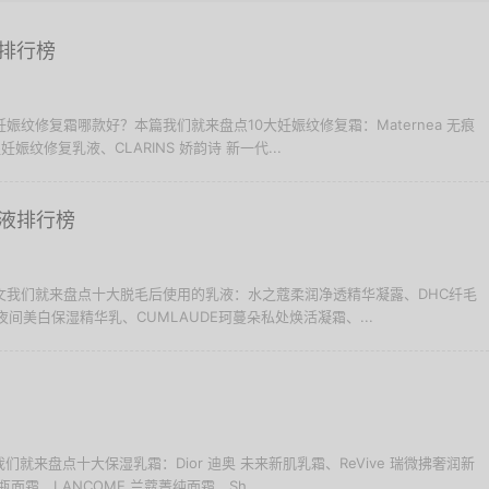
排行榜
 妊娠纹修复霜哪款好？本篇我们就来盘点10大妊娠纹修复霜：Maternea 无痕
湿妊娠纹修复乳液、CLARINS 娇韵诗 新一代...
液排行榜
 本文我们就来盘点十大脱毛后使用的乳液：水之蔻柔润净透精华凝露、DHC纤毛
雅夜间美白保湿精华乳、CUMLAUDE珂蔓朵私处焕活凝霜、...
们就来盘点十大保湿乳霜：Dior 迪奥 未来新肌乳霜、ReVive 瑞微拂奢润新
瓶面霜、LANCOME 兰蔻菁纯面霜、Sh...