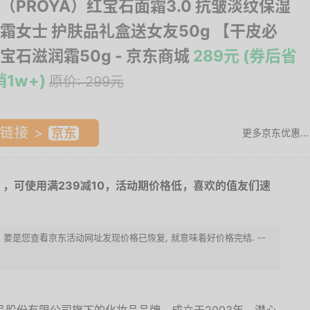
（PROYA）红宝石面霜3.0 抗皱淡纹保湿
霜女士 护肤品礼盒送女友50g 【干皮必
宝石滋润霜50g
- 京东商城
289元 (券后省
销1w+)
原价: 299元
链接 >
更多京东优惠...
），可使用满239减10，活动期价格低，喜欢的值友们速
. 要是您查看京东活动网址发现价格已恢复, 就意味着好价格完结. --