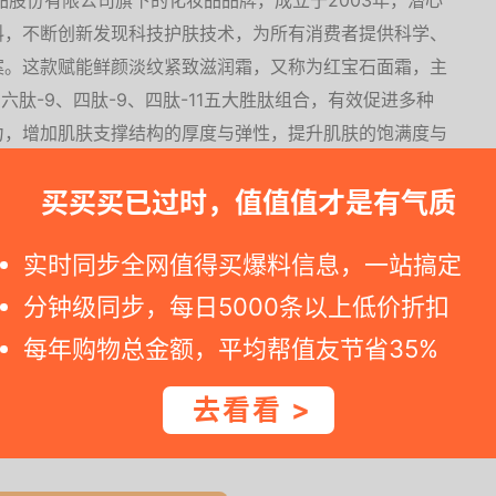
品股份有限公司旗下的化妆品品牌，成立于2003年，潜心
料，不断创新发现科技护肤技术，为所有消费者提供科学、
案。这款赋能鲜颜淡纹紧致滋润霜，又称为红宝石面霜，主
、六肽-9、四肽-9、四肽-11五大胜肽组合，有效促进多种
力，增加肌肤支撑结构的厚度与弹性，提升肌肤的饱满度与
白聚糖、玻尿酸胜肽、乳酸菌酵素等成份，可以舒缓保湿，
买买买已过时，值值值才是有气质
肌肤的年轻感与光泽度。面霜具有两种质地，满足不同肤质
毛孔柔焦，一抹哑光，羽感呼吸微粒，不黏不闷不搓泥；适
实时同步全网值得买爆料信息，一站搞定
润奶油质地，一抹丝滑，润而不腻，满蕴滋养能量，卓效保
分钟级同步，每日5000条以上低价折扣
每年购物总金额，平均帮值友节省35%
476.....
去看看 >
一时间得到内部特价；点此
领取隐藏优惠券
，先领券再下单。