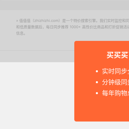
» 值值值（zhizhizhi.com）是一个特价搜索引擎。我们实时
和低质量数据后，每日同步推荐 1000+ 高性价比商品和打折促销
信息。
下载值值值App
买买买
Copyright © 2011-2026 网
实时同步
分钟级同
每年购物