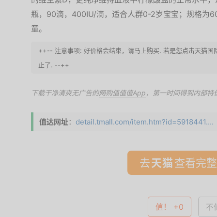
瓶，90滴，400IU/滴，适合人群0-2岁宝宝；规格为6
童。
++-- 注意事项: 好价格会结束，请马上购买. 若是您点击天
止了. --++
下载干净清爽无广告的
网购值值值App
，第一时间得到内部特
值达网址
：
detail.tmall.com/item.htm?id=5918441....
去
查看完整
值！ +0
不值