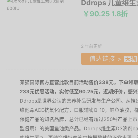
Ddrops 儿童维生
￥90.25 1.8折
2 年前更新
值达链接 >
某猫国际官方直营此款目前活动售价338元，下单领取
233元优惠活动，实付低至90.25元，近期好价，感
Ddrops是世界公认的营养补品研发与生产公司。从
维他命ACE抗氧化配方，口服辅酶Q-10，鲑鱼油胶
保健产品的知名品牌，总计已经有超过250种产品上市
监督局）的美国鱼油类产品。Ddrops维生素D3滴剂
的维生素D，更纯净维持血液中柠檬酸盐的正常水平，满