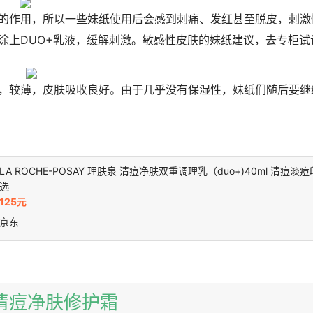
的作用，所以一些妹纸使用后会感到刺痛、发红甚至脱皮，刺激
涂上DUO+乳液，缓解刺激。敏感性皮肤的妹纸建议，去专柜试
，较薄，皮肤吸收良好。由于几乎没有保湿性，妹纸们随后要继
LA ROCHE-POSAY 理肤泉 清痘净肤双重调理乳（duo+)40ml 清痘淡
选
125元
京东
泉清痘净肤修护霜