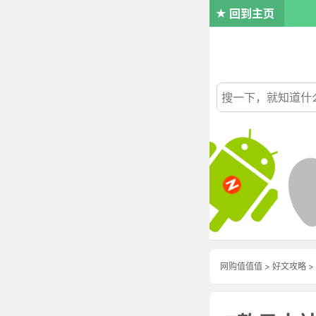
回到主页
网购值值值
>
好文攻略
>