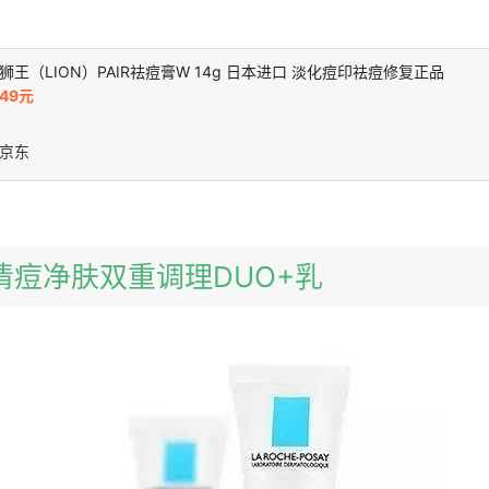
狮王（LION）PAIR祛痘膏W 14g 日本进口 淡化痘印祛痘修复正品
49元
京东
泉清痘净肤双重调理DUO+乳