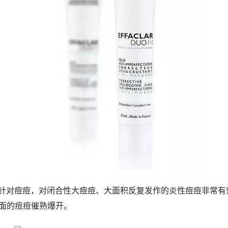
要针对痘痘，对闭合性大痘痘、大面积反复发作的炎性痘痘非常有
面的痘痘催熟爆开。