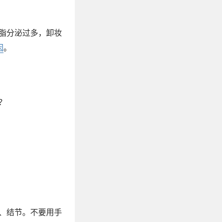
脂分泌过多，卸妆
因
。
？
、结节。不要用手