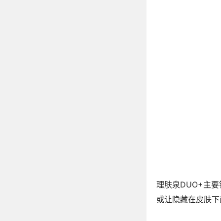
理肤泉DUO+主
或让隐藏在皮肤下