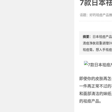
7款日本
好的祛痘产品
日本祛痘产品
清痘净肤双重调理D
祛痘膏。想入手祛痘
即使你的皮肤再怎
一件再正常不过的
和面部清洁的妹纸
的祛痘产品。