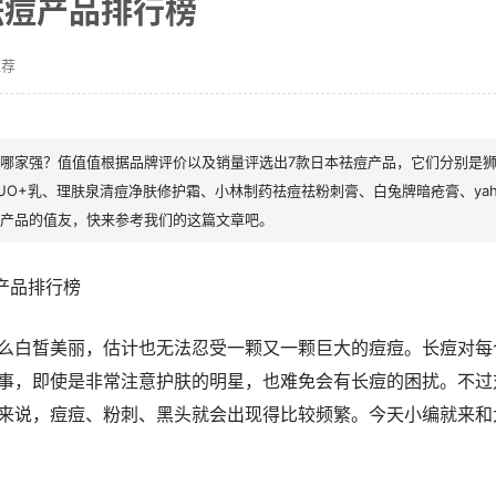
祛痘产品排行榜
推荐
哪家强？值值值根据品牌评价以及销量评选出7款日本祛痘产品，它们分别是
UO+乳、理肤泉清痘净肤修护霜、小林制药祛痘祛粉刺膏、白兔牌暗疮膏、yahee
产品的值友，快来参考我们的这篇文章吧。
么白皙美丽，估计也无法忍受一颗又一颗巨大的痘痘。长痘对每
事，即使是非常注意护肤的明星，也难免会有长痘的困扰。不过
来说，痘痘、粉刺、黑头就会出现得比较频繁。今天小编就来和