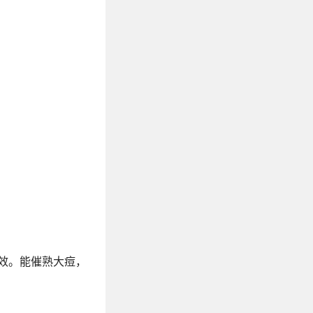
效。能催熟大痘，