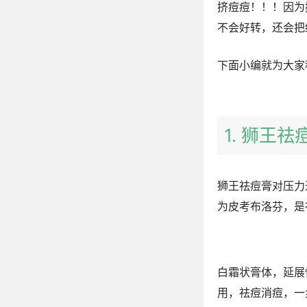
挤痘痘！！！因为
不会好转，还会把
下面小编就为大家
1. 狮王祛
狮王祛痘膏对压力
为皮考布洛芬，是
白霜状膏体，延展
用，祛痘消痘，一