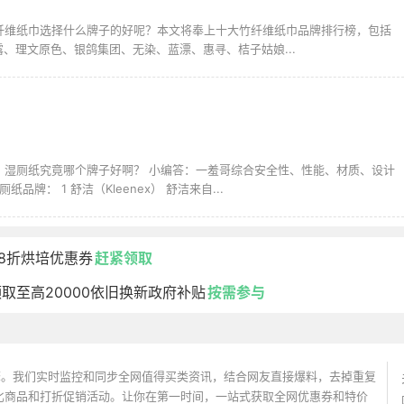
竹纤维纸巾选择什么牌子的好呢？本文将奉上十大竹纤维纸巾品牌排行榜，包括
、理文原色、银鸽集团、无染、蓝漂、惠寻、桔子姑娘...
问：湿厕纸究竟哪个牌子好啊？ 小编答：一羞哥综合安全性、性能、材质、设计
品牌： 1 舒洁（Kleenex） 舒洁来自...
/8折烘培优惠券
赶紧领取
取至高20000依旧换新政府补贴
按需参与
价搜索引擎。我们实时监控和同步全网值得买类资讯，结合网友直接爆料，去掉重复
性价比商品和打折促销活动。让你在第一时间，一站式获取全网优惠券和特价