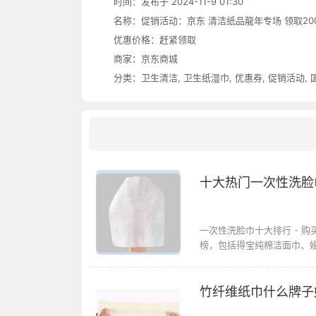
时间：发布于 2024-11-9 01:30
名称：
促销活动：京东 清洁纸品龍年专场 领取200减
优惠价格：
赶紧领取
商家：
京东商城
分类：
卫生清洁
,
卫生纸湿巾
,
优惠券
,
促销活动
,
十大热门一次性洗脸
一次性洗脸巾十大排行 - 
榜，包括得宝纯棉洁面巾、嫚
竹纤维纸巾什么牌子