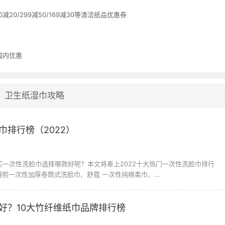
20/299减50/169减30等清洁纸品优惠券
国内优惠
卫生纸湿巾攻略
巾排行榜（2022）
购买一次性洗脸巾选择哪款好呢？本文将奉上2022十大热门一次性洗脸巾排行
熙一次性加厚卷筒式洗脸巾、舒蔻 一次性纯棉柔巾、...
好？10大竹纤维纸巾品牌排行榜