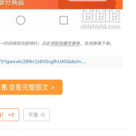
一时间得到内部特价；点此
领取隐藏优惠券
，先领券再下单。
e/3YgwxvAc2Bfkr2z8VGcgfhUA5Qdb/in....
查看完整图文 >
值！ +0
不值 -0