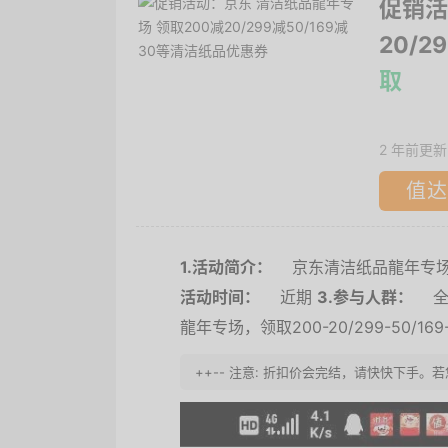
促销活
20/
取
2 年前更新
值达
1.活动简介：
京东清洁纸品龍年专场，领
活动时间：
近期
3.参与人群：
全
龍年专场，领取200-20/299-50/1
++-- 注意: 折扣价会完结，请快快下手。