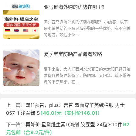
亚马逊海外购的优势在哪里？
问：亚马逊海外购的优势在哪呢？ 小编答：以下
是小编总结的亚马逊海外购的一些优势，有不完善
的地方，欢迎小伙...
夏季宝宝防晒产品海淘攻略
夏季来临，大人们面对炎炎夏日的大太阳已经开始
准备各种防晒装备了，防晒霜、太阳伞、遮阳帽等
淘的不亦热乎，在...
上一篇：
双11预告，plus：吉普 双面穿羊羔绒棉服 男士
057-1 浅军绿 S
146.01元（实付价146.01）
下一篇：
再降价:星鲨维生素D滴剂 胶囊型 24粒＊10件
92
元包邮（合9.2元/件）