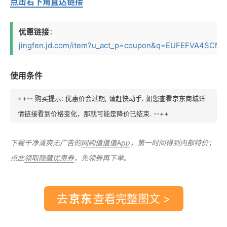
点击右下角直达链接
优惠链接
：
jingfen.jd.com/item?u_act_p=coupon&q=EUFEFVA4SCNH
使用条件
++-- 购买提示: 优惠价会过期, 请赶快动手. 如您查看京东商城详
情链接看到价格变化，那就可能是降价已结束. --++
下载干净清爽无广告的
网购值值值App
，第一时间得到内部特价；
点此
领取隐藏优惠券
，先领券再下单。
去
查看完整图文 >