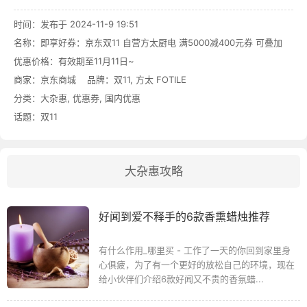
时间：发布于 2024-11-9 19:51
名称：
即享好券：京东双11 自营方太厨电 满5000减400元券 可叠加
优惠价格：
有效期至11月11日~
商家：
京东商城
品牌：
双11
,
方太 FOTILE
分类：
大杂惠
,
优惠券
,
国内优惠
话题：
双11
大杂惠攻略
好闻到爱不释手的6款香熏蜡烛推荐
有什么作用_哪里买 - 工作了一天的你回到家里身
心俱疲，为了有一个更好的放松自己的环境，现在
给小伙伴们介绍6款好闻又不贵的香氛蜡...