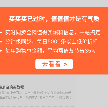
享一个月），可享受海外购购物满200元免运费。
国、海外购·英国、海外购·日本及香港/保税仓，让你轻松
买买买已过时，值值值才是有气质
实时同步全网值得买爆料信息，一站搞定
马逊海外购相关文章阅读
分钟级同步，每日5000条以上低价折扣
每年购物总金额，平均帮值友节省35%
海外购Prime会员免邮小技巧？
日，加入中亚Prime会员，享更多实惠！
去看看 >
逊海外购！
后，日本亚马逊也强势登陆亚马逊海外购了，带你轻松淘遍美
注册及购买教程
亚马逊中国上专门为中国用户带来更好更方便的海淘体验版
甚至早已剁手无数。但虽然它有着中文页面，有着方便的