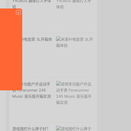
YN360S 摄像灯入手体
验
x
米家IH电饭煲 3L开箱体
验
佳明多功能户外运动手
表 Forerunner 245
Music 音乐版开箱实测
游戏围栏什么牌子好？