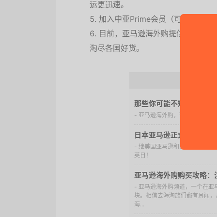
运更迅速。
加入中亚Prime会员（可免费试
目前，亚马逊海外购提供海外购·美
淘尽各国好货。
亚
那些你可能不知道的亚马逊
- 亚马逊海外购，带你淘遍美英
日本亚马逊正式登陆亚马
- 继美国亚马逊和英国亚马逊
英日！
亚马逊海外购购买攻略：
- 亚马逊海外购频道，一个在
块。相信去海淘族们都有耳闻，
海...