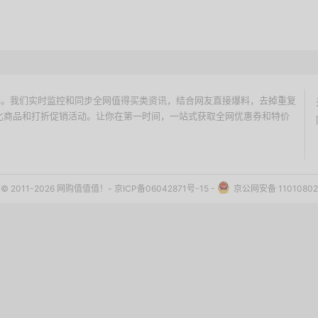
价搜索引擎。我们实时监控和同步全网值得买类资讯，结合网友直接爆料，去掉重复
性价比商品和打折促销活动。让你在第一时间，一站式获取全网优惠券和特价
ht © 2011-2026 网购值值值！-
京ICP备06042871号-15
-
京公网安备 11010802