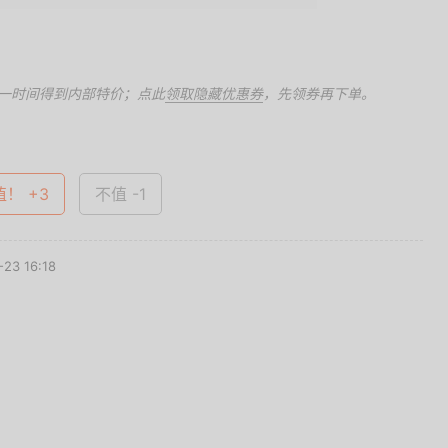
一时间得到内部特价；点此
领取隐藏优惠券
，先领券再下单。
值！ +3
不值 -1
23 16:18