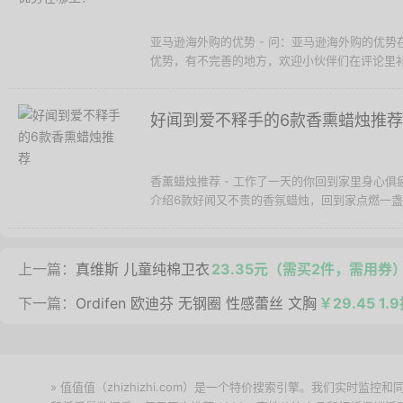
亚马逊海外购的优势 - 问：亚马逊海外购的优
优势，有不完善的地方，欢迎小伙伴们在评论里补充
好闻到爱不释手的6款香熏蜡烛推荐
香薰蜡烛推荐 - 工作了一天的你回到家里身心
介绍6款好闻又不贵的香氛蜡烛，回到家点燃一盏香
上一篇：
真维斯 儿童纯棉卫衣
23.35元（需买2件，需用券
下一篇：
Ordifen 欧迪芬 无钢圈 性感蕾丝 文胸
￥29.45 1.
» 值值值（zhizhizhi.com）是一个特价搜索引擎。我们实时