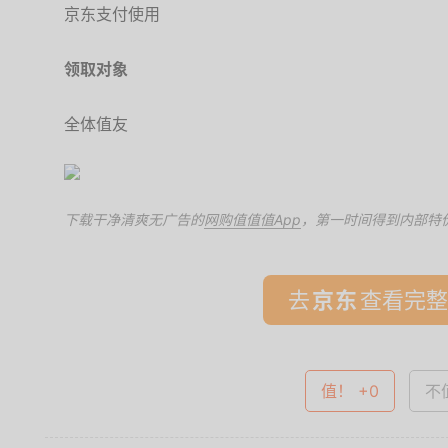
京东支付使用
领取对象
全体值友
下载干净清爽无广告的
网购值值值App
，第一时间得到内部特
去
查看完整
值！ +0
不值