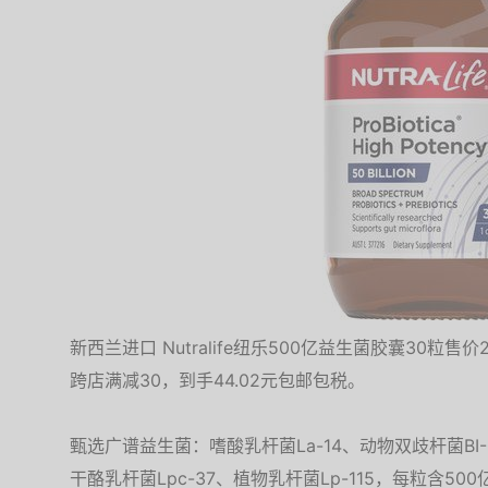
新西兰进口 Nutralife纽乐500亿益生菌胶囊30粒
跨店满减30，到手44.02元包邮包税。
甄选广谱益生菌：嗜酸乳杆菌La-14、动物双歧杆菌BI-0
干酪乳杆菌Lpc-37、植物乳杆菌Lp-115，每粒含