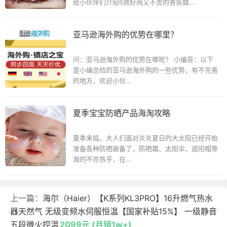
给小伙伴们介绍6款好闻又不贵的香氛蜡...
亚马逊海外购的优势在哪里？
问：亚马逊海外购的优势在哪呢？ 小编答：以下
是小编总结的亚马逊海外购的一些优势，有不完善
的地方，欢迎小伙...
夏季宝宝防晒产品海淘攻略
夏季来临，大人们面对炎炎夏日的大太阳已经开始
准备各种防晒装备了，防晒霜、太阳伞、遮阳帽等
淘的不亦热乎，在...
上一篇：
海尔（Haier）【K系列KL3PRO】16升燃气热水
器天然气 无级变频水伺服恒温【国家补贴15%】 一级静音
五段微火控温
2099元 (月销1w+)