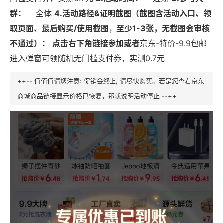
群：
全体
4.活动路径&证明截图（截图含活动入口、领
取页面、最后购买/使用截图，至少1-3张，无截图会审核
不通过）：
点击右下角链接参加或者
京东-特价-9.9包邮
进入弹窗可领随机无门槛支付券，实测0.7元
++-- 值值值请您注意: 促销会终止, 请尽快购买。若是您查看京东
商城商品链接显示价格已恢复，那就说明活动停止 --++