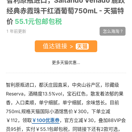
智利原瓶进口，Saltando Venado 鹿跃
经典赤霞珠干红酒葡萄750mL
- 天猫特
价
55.1元包邮包税
1 年前更新
怎么海淘 ?
值达链接 >
更多天猫优惠...
智利原瓶进口，都沃庄园直采，中央山谷产区，珍藏级
Reserva，酒精度13.5%vol，宝石红色，散发着浓郁的果
香，入口柔顺，单宁细腻，单宁细腻，余味悠长。目前
750mL规格天猫国际小酒馆售价￥300，下单立减
￥112，领取
￥100优惠券
，官方立减￥30，叠加88VIP会
员95折，实付￥55.1包邮包税，
同链接下还有2款可选，