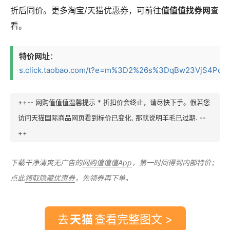
折后同价。更多淘宝/天猫优惠券，可前往
值值值找券网
查
看。
特价网址
：
s.click.taobao.com/t?e=m%3D2%26s%3DqBw23VjS4Pdw4v
++-- 网购值值值温馨提示 * 折扣价会终止，请尽快下手。假若您
访问天猫国际商品网页看到标价已变化, 那就说明羊毛已过期. --
++
下载干净清爽无广告的
网购值值值App
，第一时间得到内部特价；
点此
领取隐藏优惠券
，先领券再下单。
去
查看完整图文 >