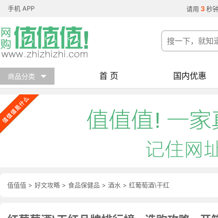
手机 APP
3
请用
秒
首 页
国内优惠
商品分类
值值值
>
好文攻略
>
食品保健品
>
酒水
>
红葡萄酒\干红