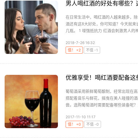
男人喝红酒的好处有哪些？
在日常生活中，喝红酒的人越来越多，除
酒还有这8大好处，你可知道？今天就来
几瓶。 1 增强抵抗力 红酒会刺激男人的神
2018-7-26 16:32
值！ +2
不值 -1
优雅享受！喝红酒要配备这
葡萄酒采用新鲜葡萄酿制，经常出现在高
搭配着音乐与鲜花，摇曳在美人碰撞的酒
尝。选购葡萄酒时需要配备哪些装备呢？来
2017-11-10 11:17
值！ +0
不值 -0