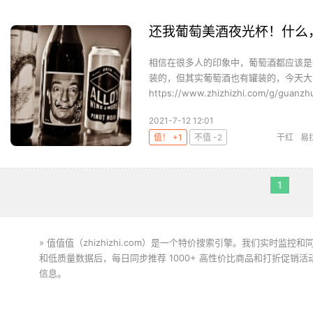
还我葡萄美酒夜光杯！什么
相信在很多人的印象中，葡萄酒都应该是
装的，但其实葡萄酒也有罐装的，今天大
https://www.zhizhizhi.com/g/guanzhu
2021-7-12 12:01
值！ +1
不值 -2
干红
易
1
» 值值值（zhizhizhi.com）是一个特价搜索引擎。我们实时
和低质量数据后，每日同步推荐 1000+ 高性价比商品和打折促销
信息。
下载值值值App