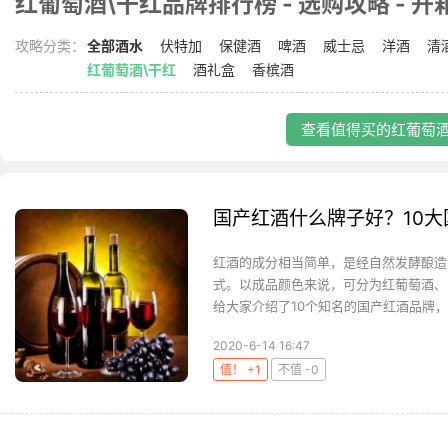
红葡萄酒\干红品牌排行榜 - 选购攻略 - 开箱
攻略分类：
全部酒水
伏特加
保健酒
啤酒
威士忌
洋酒
清
红葡萄酒\干红
酒礼盒
香槟酒
查看值得买的红葡萄酒\
国产红酒什么牌子好？10
红酒的成分相当简单，是经自然发酵酿造
式。以成品颜色来说，可分为红葡萄酒、
给大家介绍了10个知名的国产红酒品牌，一
2020-6-14 16:47
值！ +1
不值 -0