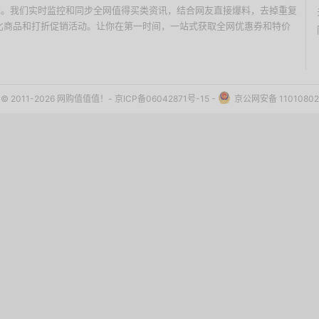
价搜索引擎。我们实时监控和同步全网值得买类资讯，结合网友直接爆料，去掉重复
性价比商品和打折促销活动。让你在第一时间，一站式获取全网优惠券和特价
ht © 2011-2026 网购值值值！-
京ICP备06042871号-15
-
京公网安备 11010802