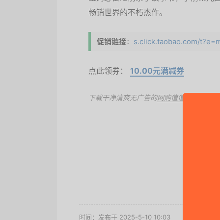
畅销世界的不朽杰作。
促销链接
：
s.click.taobao.com/t?
点此领券：
10.00元满减券
下载干净清爽无广告的
网购值值值App
，第
去
时间：发布于 2025-5-10 10:03