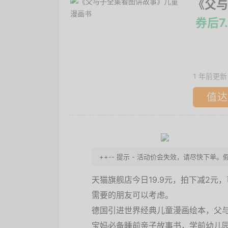
《父与
券后7
1 年前更新
值达
++-- 提示 - 活动价会失效，请尽快下单。
天猫旗舰店今日19.9元，拍下减2元
需要的朋友可以考虑。
德国引进世界经典儿童漫画绘本，父
宝妈必备睡前亲子故事书，学前幼儿