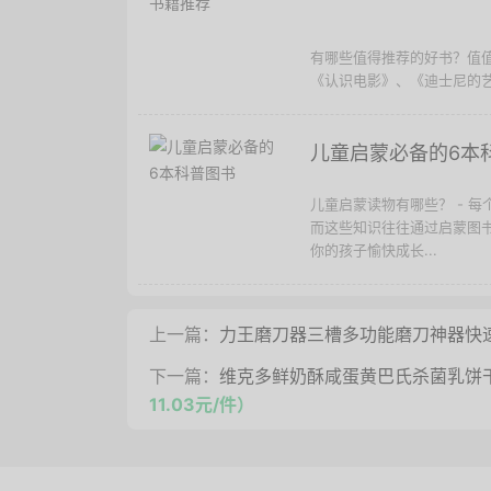
有哪些值得推荐的好书？值
《认识电影》、《迪士尼的艺
儿童启蒙必备的6本
儿童启蒙读物有哪些？ - 
而这些知识往往通过启蒙图
你的孩子愉快成长...
上一篇：
力王磨刀器三槽多功能磨刀神器快
下一篇：
维克多鲜奶酥咸蛋黄巴氏杀菌乳饼干
11.03元/件）