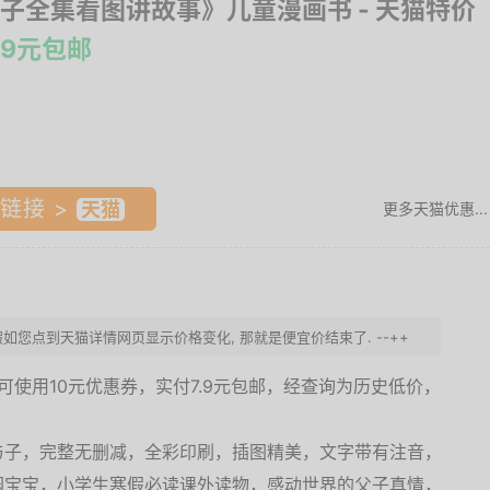
子全集看图讲故事》儿童漫画书
- 天猫特价
.9元包邮
链接 >
更多天猫优惠...
假如您点到天猫详情网页显示价格变化, 那就是便宜价结束了. --++
，可使用10元优惠券，实付7.9元包邮，经查询为历史低价，
与子，完整无删减，全彩印刷，插图精美，文字带有注音，
园宝宝，小学生寒假必读课外读物，感动世界的父子真情，