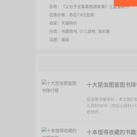
名称：
《父与子全集看图讲故事》儿童漫画书
优惠价格：
券后7.9元包邮
商家：
天猫特价
分类：
书籍图书
,
少儿读物
,
淘实惠
话题：
漫画
十大昆虫图鉴图书排
昆虫图书哪本好 - 本文我
小百科NEW（内含小百科+
老师的...
十本值得收藏的书籍