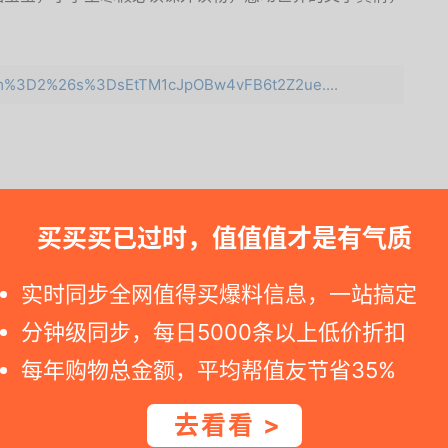
e=m%3D2%26s%3DsEtTM1cJpOBw4vFB6t2Z2ue....
一时间得到内部特价；点此
领取隐藏优惠券
，先领券再下单。
买买买已过时，值值值才是有气质
查看完整图文 >
实时同步全网值得买爆料信息，一站搞定
分钟级同步，每日5000条以上低价折扣
每年购物总金额，平均帮值友节省35%
值！ +0
不值 -0
去看看 >