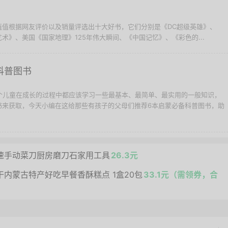
值值根据网友评价以及销量评选出十大好书，它们分别是《DC超级英雄》、
术》、美国《国家地理》125年伟大瞬间、《中国记忆》、《彩色的...
科普图书
每个儿童在成长的过程中都应该学习一些最基本、最简单、最实用的一般知识，
书来获取，今天小编在这给那些有孩子的父母们推荐6本启蒙必备科普图书，助
速手动菜刀厨房磨刀石家用工具
26.3元
内蒙古特产好吃早餐香酥糕点 1盒20包
33.1元（需领券，合