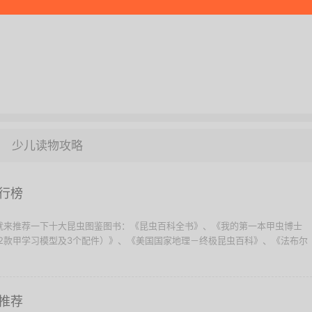
少儿读物攻略
行榜
们就来推荐一下十大昆虫图鉴图书：《昆虫百科全书》、《我的第一本甲虫博士
12款甲学习模型及3个配件）》、《美国国家地理－终极昆虫百科》、《法布尔
推荐