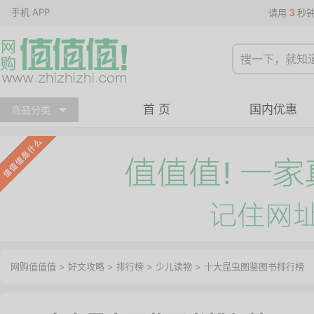
手机 APP
3
请用
秒
首 页
国内优惠
商品分类
网购值值值
>
好文攻略
>
排行榜
>
少儿读物
> 十大昆虫图鉴图书排行榜