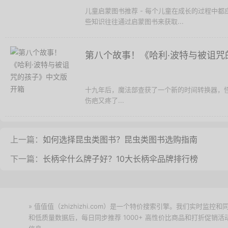
儿童启蒙图书推荐 - 每个儿童在成长的过程中
些知识往往通过启蒙图书来获取...
第八个故事！《哈利·波特与被诅咒
十九年后，魔法部查获了一个新的时间转换器，
伤疤又疼了...
上一篇：
如何选择昆虫类图书？昆虫类图书选购指南
下一篇：
长柄伞什么牌子好？10大长柄伞品牌排行榜
» 值值值（zhizhizhi.com）是一个特价搜索引擎。我们实时
和低质量数据后，每日同步推荐 1000+ 高性价比商品和打折促销