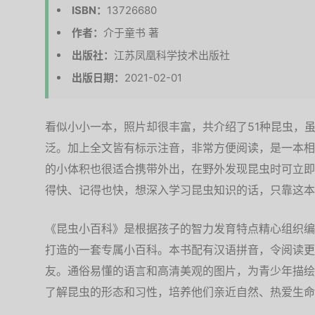
ISBN：
13726680
作者：
介于童书 著
出版社：
江苏凤凰科学技术出版社
出版日期：
2021-02-01
看似小小一本，照片却很丰富，共介绍了51种昆虫，
泛。加上全文皆有标示注音，非常方便阅读，是一本相
的小体积也很适合携带外出，在野外发现昆虫时可立即
得快、记得也快，想深入学习昆虫知识的话，只靠这本
《昆虫小百科》是根据孩子的智力发育特点精心组织编
打造的一套专属小百科。本书配有汉语拼音，令阅读更
友。通俗易懂的语言和高清美观的图片，为青少年描绘
了解昆虫的形态和习性，培养他们亲近自然、热爱生命