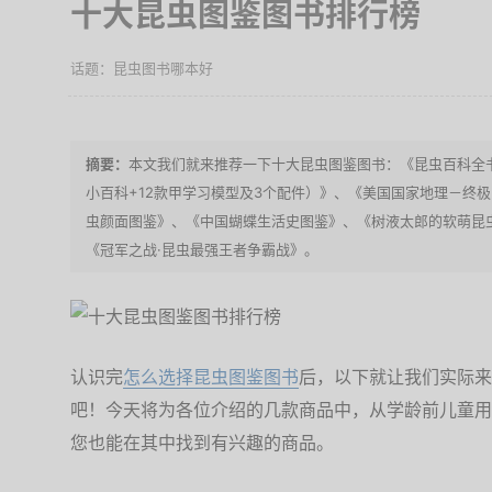
十大昆虫图鉴图书排行榜
昆虫图书哪本好
本文我们就来推荐一下十大昆虫图鉴图书：《昆虫百科全
小百科+12款甲学习模型及3个配件）》、《美国国家地理－终
虫颜面图鉴》、《中国蝴蝶生活史图鉴》、《树液太郎的软萌昆
《冠军之战·昆虫最强王者争霸战》。
认识完
怎么选择昆虫图鉴图书
后，以下就让我们实际来
吧！今天将为各位介绍的几款商品中，从学龄前儿童用
您也能在其中找到有兴趣的商品。