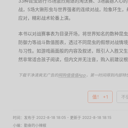
33种昆虫进行15场激烈角逐的淘汰赛、3场震撼人心
战，5场大锹形虫与世界强者的连续对战，险象环生，
应对，精彩战术轮番上演。
本书以对战赛事表为目录开场，将世界知名的数种昆虫
防御力等战斗数值图表，透过不同昆虫的假想对战情境
与习性。如游戏画面般的内容及叙述，既引人入胜又生
然非常适合孩子阅读，但内文并无注音，购入前建议根
下载干净清爽无广告的
网购值值值App
，第一时间得到内部特
值！ +1
不值
时间：发布于 2022-8-18 18:05 - 更新于 2022-8-18 18:15
小编：勤奋的小辣椒