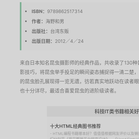
ISBN：
9789862517314
作者：
海野和男
出版社：
台湾东贩
出版日期：
2012／4／24
来自日本知名昆虫摄影师的经典作品，共收录了130种
影技巧，将昆虫举手投足的瞬间姿态捕捉得一清二楚，
的昆虫脸孔展现得一览无遗，彷若真实地跃动在读者眼
也十分详尽，最适合喜爱昆虫的进阶级读者。
科技IT类书籍相关
十大HTML经典图书推荐
- HTML编程书籍哪本好？值值值根据网友评价以及