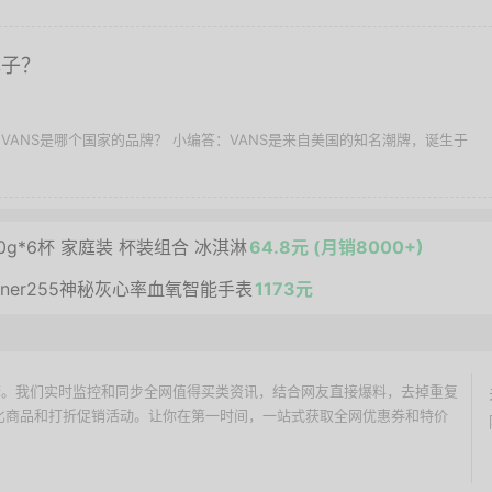
牌子？
问：VANS是哪个国家的品牌？ 小编答：VANS是来自美国的知名潮牌，诞生于
g*6杯 家庭装 杯装组合 冰淇淋
64.8元 (月销8000+)
unner255神秘灰心率血氧智能手表
1173元
价搜索引擎。我们实时监控和同步全网值得买类资讯，结合网友直接爆料，去掉重复
性价比商品和打折促销活动。让你在第一时间，一站式获取全网优惠券和特价