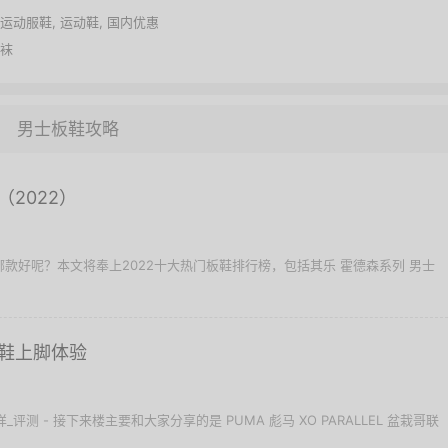
运动服鞋
,
运动鞋
,
国内优惠
袜
男士板鞋攻略
2022）
哪款好呢？本文将奉上2022十大热门板鞋排行榜，包括其乐 霍德森系列 男士
鞋上脚体验
_怎么样_评测 - 接下来楼主要和大家分享的是 PUMA 彪马 XO PARALLEL 盆栽哥联