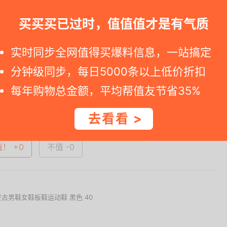
 请马上下订单. 如果您点击京东详情链接看见价格改变，说明活动已过有
买买买已过时，值值值才是有气质
实时同步全网值得买爆料信息，一站搞定
一时间得到内部特价；点此
领取隐藏优惠券
，先领券再下单。
分钟级同步，每日5000条以上低价折扣
每年购物总金额，平均帮值友节省35%
查看完整图文 >
去看看 >
值！ +0
不值 -0
复古男鞋女鞋板鞋运动鞋 黑色 40