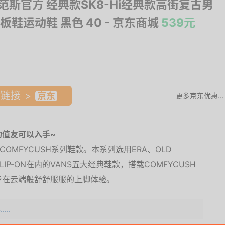
S范斯官方 经典款SK8-Hi经典款高街复古男
板鞋运动鞋 黑色 40
- 京东商城
539元
链接 >
更多京东优惠...
的值友可以入手~
OMFYCUSH系列鞋款。本系列选用ERA、OLD
A和SLIP-ON在内的VANS五大经典鞋款，搭载COMFYCUSH
步在云端般舒舒服服的上脚体验。
...