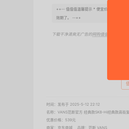
++-- 值值值温馨提示 * 便宜价会过期,
效期了。 --++
下载干净清爽无广告的
网购值值值App
，第
去
时间：发布于 2025-5-12 22:12
名称：
VANS范斯官方 经典款SK8-Hi经典款高街
优惠价格：
539元
商家：
京东商城
品牌：
范斯 VANS