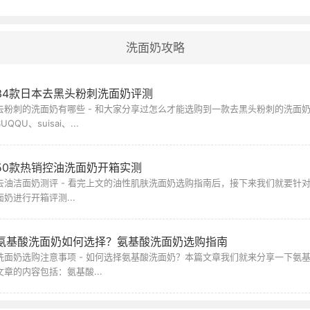
洗面奶攻略
34款日本去黑头粉刺洗面奶评测
去粉刺的洗面奶有哪些 - 和大家分享过怎么才能选购到一款去黑头粉刺的洗面
SUQQU、suisai、...
50款热销控油洗面奶开箱实测
去油洁面奶测评 - 看完上文的油性肌肤洗面奶选购指南后，接下来我们就要针对
面奶进行开箱评测...
氨基酸洗面奶如何选择？氨基酸洗面奶选购指南
洗面奶选购注意事项 - 如何选择氨基酸洗面奶？本篇文章我们就来分享一下氨
文章的内容包括：氨基酸...