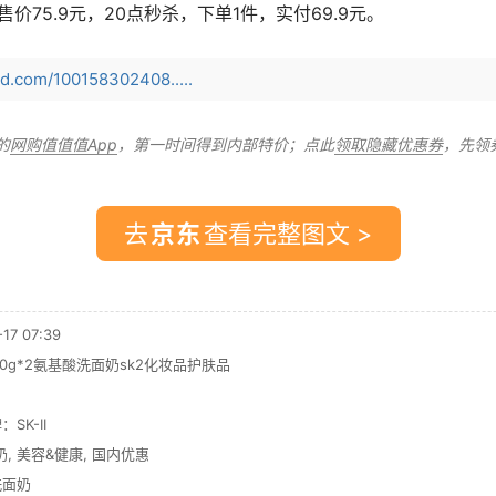
价75.9元，20点秒杀，下单1件，实付69.9元。
jd.com/100158302408.....
的
网购值值值App
，第一时间得到内部特价；点此
领取隐藏优惠券
，先领
去
查看完整图文 >
7 07:39
面20g*2氨基酸洗面奶sk2化妆品护肤品
：
SK-II
奶
,
美容&健康
,
国内优惠
洗面奶