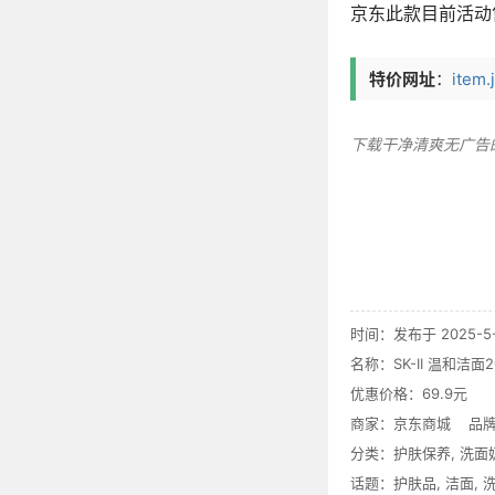
京东此款目前活动售
特价网址
：
item.
下载干净清爽无广告
时间：发布于 2025-5-1
名称：
SK-II 温和洁
优惠价格：
69.9元
商家：
京东商城
品牌
分类：
护肤保养
,
洗面
话题：
护肤品
,
洁面
,