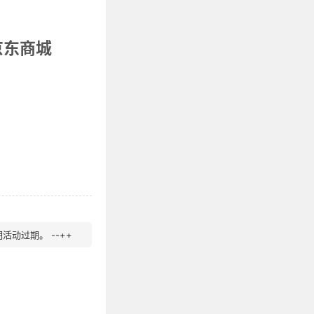
京东商城
动过期。 --++