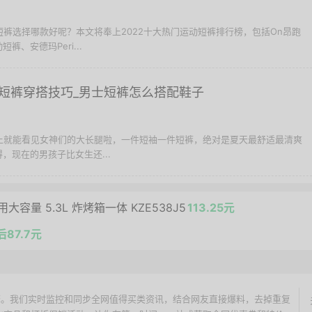
动短裤选择哪款好呢？本文将奉上2022十大热门运动短裤排行榜，包括On昂跑
、安德玛Peri...
短裤穿搭技巧_男士短裤怎么搭配鞋子
街上就能看见女神们的大长腿啦，一件短袖一件短裤，绝对是夏天最舒适最清爽
，现在的男孩子比女生还...
容量 5.3L 炸烤箱一体 KZE538J5
113.25元
后87.7元
价搜索引擎。我们实时监控和同步全网值得买类资讯，结合网友直接爆料，去掉重复