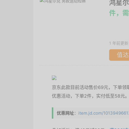
鸿星尔
件，需
1 年前更新
值达
京东此款目前活动售价69元，下单领取满
优惠活动，下单2件，实付低至58元
优惠网址
：
item.jd.com/10139496613