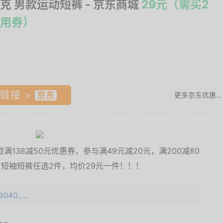
克 男款运动短裤
- 京东商城
29元（需买2
用券）
链接 >
更多京东优惠...
138减50元优惠券，参与满49元减20元，满200减80
。短袖短裤任选2件，均价29元一件！！！
040.....