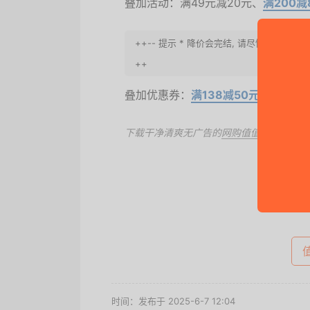
叠加活动：满49元减20元、
满200减
++-- 提示 * 降价会完结, 请尽快去买
++
叠加优惠券：
满138减50元
下载干净清爽无广告的
网购值值值App
，第
去
时间：发布于 2025-6-7 12:04