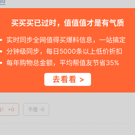
80
。要是您访问京东详情网页看见标价已恢复，那就说明促销已过期了。 --
买买买已过时，值值值才是有气质
实时同步全网值得买爆料信息，一站搞定
分钟级同步，每日5000条以上低价折扣
一时间得到内部特价；点此
领取隐藏优惠券
，先领券再下单。
每年购物总金额，平均帮值友节省35%
去看看 >
查看完整图文 >
值！ +0
不值 -0