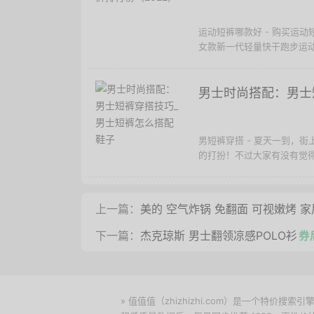
运动短裤哪款好 - 购买运
女款新一代轻量快干跑步运动短裤
男士时尚搭配：男士
男短裤穿搭 - 夏天一到，
的打扮！不过大家有没有觉得
上一篇：
美的 空气炸锅 免翻面 可视嫩烤 家用大
下一篇：
杰克琼斯 男士翻领凉感POLO衫
券
» 值值值（zhizhizhi.com）是一个特