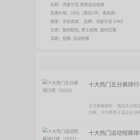
名称：
鸿星尔克 男款运动短裤
优惠价格：
29元（需买2件，需用券）
商家：
京东商城
品牌：
鸿星尔克 ERKE
分类：
服饰鞋包
,
男士短裤
,
国内优惠
话题：
短裤
,
运动短裤
十大热门五分裤排行榜
五分裤哪款好 - 购买五分
分裤、卡尔美男子运动五分裤、
十大热门运动短裤排行