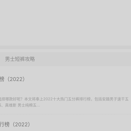
男士短裤攻略
（2022）
裤选择哪款好呢？本文将奉上2022十大热门五分裤排行榜，包括安踏男子速干五
真维斯 男士纯棉五...
榜（2022）