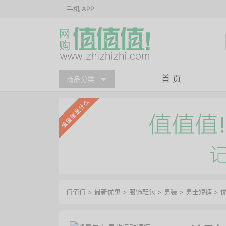
手机 APP
首 页
商品分类
值值值
>
最新优惠
>
服饰鞋包
>
男装
>
男士短裤
>