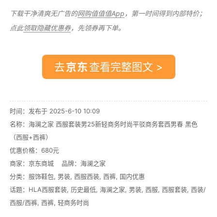
下载干净清爽无广告的
网购值值值App
，第一时间得到内部特价；
点此
领取隐藏优惠券
，先领券再下单。
去
查看完整图文 >
时间：发布于 2025-6-10 10:09
名称：
海澜之家 西服套装男25新轻商务时尚平驳商务套西男春 黑色
（西服+西裤）
优惠价格：
680元
商家：
京东商城
品牌：
海澜之家
分类：
服饰鞋包
,
男装
,
西服西装
,
西裤
,
国内优惠
话题：
HLA西服套装
,
历史最低
,
海澜之家
,
男装
,
西服
,
西服套装
,
西装/
西服/西裤
,
西裤
,
轻商务时尚