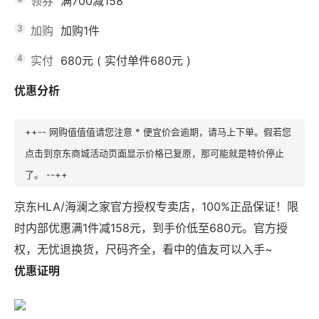
领券
满700减158
3
加购
加购1件
4
实付
680元
(
实付单件680元
)
优惠分析
++-- 网购值值值请您注意 * 便宜价会逾期，请马上下单。假若您
点击到京东商城活动页面显示价格已复原，那可能就是特价停止
了。 --++
京东HLA/海澜之家官方授权专卖店，100%正品保证！限
时内部优惠满1件减158元，到手价低至680元。官方授
权，无忧退换货，尺码齐全，看中的值友可以入手~
优惠证明