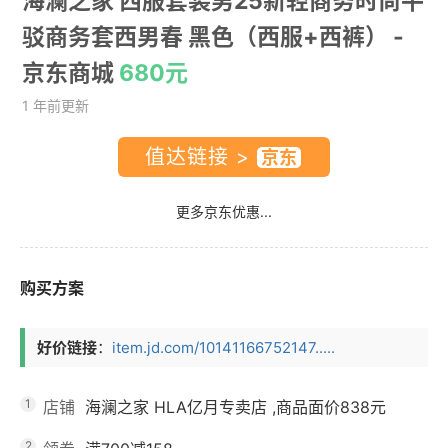
海澜之家 西服套装男25新轻商务时尚平
驳商务套西男春 黑色（西服+西裤）
-
京东商城
680元
1 年前更新
值达链接 >
更多京东优惠...
购买方案
好价链接
：
item.jd.com/10141166752147.....
1
店铺
海澜之家 HLA亿月专卖店
,商品面价
838元
2