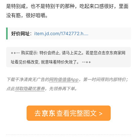
是特别咸，也不是特别干的那种，吃起来口感很好，里面
没有筋，很好咀嚼。
好价网址
：
item.jd.com/1742772.h....
++-- 购买提示: 特价会终止, 请马上买之。若是您点击京东商家网
址看见价格改变, 就意味着特价失效了。 --++
下载干净清爽无广告的
网购值值值App
，第一时间得到内部特价；
点此
领取隐藏优惠券
，先领券再下单。
去
查看完整图文 >