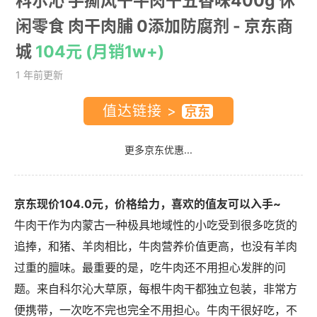
科尔沁 手撕风干牛肉干五香味400g 休
闲零食 肉干肉脯 0添加防腐剂
- 京东商
城
104元 (月销1w+)
1 年前更新
值达链接 >
更多京东优惠...
京东现价104.0元，价格给力，喜欢的值友可以入手~
牛肉干作为内蒙古一种极具地域性的小吃受到很多吃货的
追捧，和猪、羊肉相比，牛肉营养价值更高，也没有羊肉
过重的膻味。最重要的是，吃牛肉还不用担心发胖的问
题。来自科尔沁大草原，每根牛肉干都独立包装，非常方
便携带，一次吃不完也完全不用担心。牛肉干很好吃，不