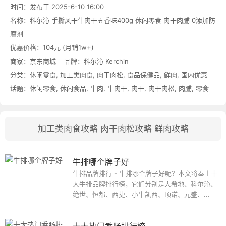
时间：发布于 2025-6-10 16:00
名称：
科尔沁 手撕风干牛肉干五香味400g 休闲零食 肉干肉脯 0添加防
腐剂
优惠价格：
104元 (月销1w+)
商家：
京东商城
品牌：
科尔沁 Kerchin
分类：
休闲零食
,
加工类肉食
,
肉干肉松
,
食品保健品
,
鲜肉
,
国内优惠
话题：
休闲零食
,
休闲食品
,
牛肉
,
牛肉干
,
肉干
,
肉干肉松
,
肉脯
,
零食
加工类肉食攻略
肉干肉松攻略
鲜肉攻略
牛排哪个牌子好
牛排品牌排行 - 牛排哪个牌子好呢？本文将奉上十
大牛排品牌排行榜，它们分别是大希地、科尔沁、
绝世、恒都、西捷、小牛凯西、顶诺、元盛、...