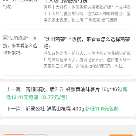
十大热门香肠排行榜
香肠十大排行 - 购买香肠选择哪款好呢？本文将奉
上十大热门香肠排行榜，包括唐人神麻辣香肠、金
字农家土香肠、秋之风 广州酒家 福气腊肠...
“沈阳鸡架”上热搜，来看看怎么选择鸡架
吧~
鸡架选购要点 - 前几天，一位沈阳老大爷感染新冠
后的流调记录火了。流调记录显示，这位老大爷一
天要吃三次鸡架。这份爆火的流调记录，也让...
上一篇：
商超同款，脆升升 蜂蜜黄油味薯片 16g*16包
新
低12.41元包邮（0.77元/包）
下一篇：
沂蒙公社 鲜蒸山楂糕 400g
新低11.6元包邮