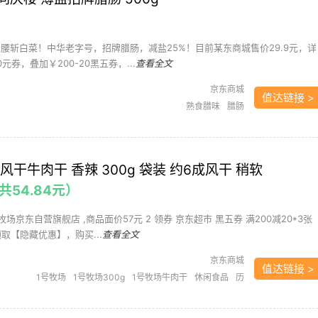
，腰斩白菜！中华老字号，招牌腊肠，减盐25%！目前某东商城售价29.9元，详
0元券，叠加￥200-20黑五券，...
查看全文
京东商城
值达链接 >
熟食腊味
腊肠
风干牛肉干 香辣 300g 袋装 约6成风干 稍软
（共54.84元）
号牧场京东自营旗舰店 ,商品面价57元 2 领券 京东超市 黑五券 满200减20*3张
取【隐藏优惠】，购买...
查看全文
京东商城
值达链接 >
1号牧场
1号牧场300g
1号牧场牛肉干
休闲食品
历
史新低
牛肉
牛肉干
肉制品
肉干
需凑单
黑五