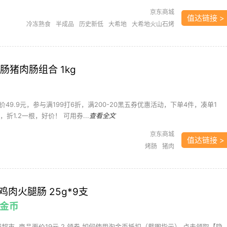
京东商城
值达链接 >
冷冻熟食
半成品
历史新低
大希地
大希地火山石烤
肠
大希地香肠
烤肠
需凑单
香肠
黑五
肠猪肉肠组合 1kg
49.9元，参与满199打6折，满200-20黑五券优惠活动，下单4件，凑单1
，折1.2一根，好价！ 可用券...
查看全文
京东商城
值达链接 >
烤肠
猪肉
 鸡肉火腿肠 25g*9支
元金币
天猫超市 ,商品面价19元 2 领券 如何使用淘金币抵扣（截图指示） 点击领取【隐