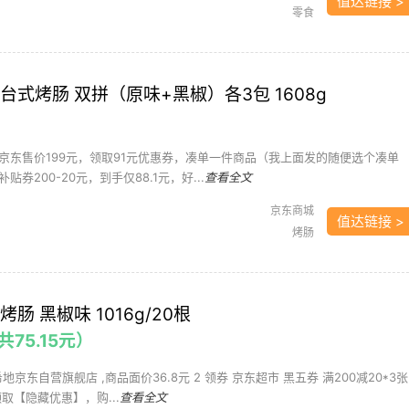
值达链接 >
零食
台式烤肠 双拼（原味+黑椒）各3包 1608g
京东售价199元，领取91元优惠券，凑单一件商品（我上面发的随便选个凑单
券200-20元，到手仅88.1元，好...
查看全文
京东商城
值达链接 >
烤肠
肠 黑椒味 1016g/20根
共75.15元）
希地京东自营旗舰店 ,商品面价36.8元 2 领券 京东超市 黑五券 满200减20*3张
取【隐藏优惠】，购...
查看全文