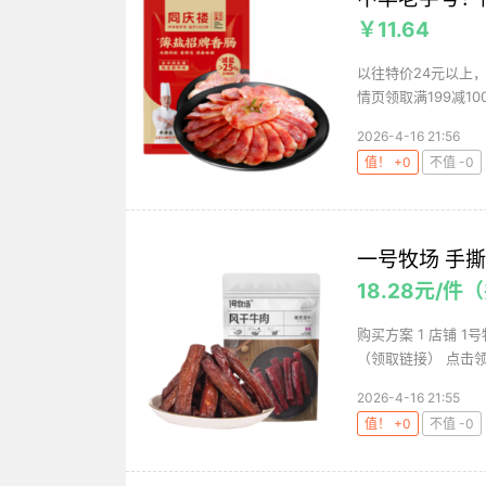
￥11.64
以往特价24元以上
情页领取满199减10
2026-4-16 21:56
值！ +0
不值 -0
一号牧场 手撕
18.28元/件
购买方案 1 店铺 1
（领取链接） 点击领
2026-4-16 21:55
值！ +0
不值 -0