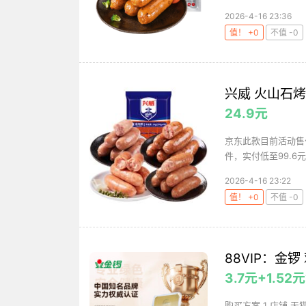
2026-4-16 23:36
值！ +0
不值 -0
兴威 火山石烤
24.9元
京东此款目前活动售价
件，实付低至99.6元
2026-4-16 23:22
值！ +0
不值 -0
88VIP：金锣
3.7元+1.52
购买方案 1 店铺 