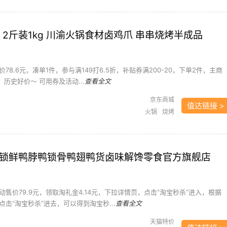
 2斤装1kg 川渝火锅食材卤鸡爪 串串烧烤半成品
78.6元，凑单1件，参与满149打6.5折，补贴券满200-20，下单2件，主商
，历史好价～ 可用券及活动...
查看全文
京东商城
值达链接 >
火锅
烧烤
装 锁鲜鸭脖鸭锁骨鸭翅鸭货卤味解馋零食官方旗舰店
售价79.9元，领取淘礼金4.14元，下拉详情页，点击“淘宝秒杀”进入，根据
击“淘宝秒杀”进去，可以得到淘宝秒...
查看全文
天猫特价