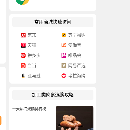
常用商城快速访问
京东
苏宁易购
天猫
爱淘宝
拼多多
唯品会
当当
网易严选
亚马逊
考拉海购
加工类肉食选购攻略
十大热门烤肠排行榜