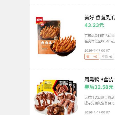
美好 香卤凤爪
43.23元
京东此款目前活动售价
品实付低至86.46元
2026-4-17 00:07
值！ +0
不值 -0
周黑鸭 6盒
券后32.58元
天猫精选此款目前活动
提示先回淘宝首页再点
2026-4-17 00:07