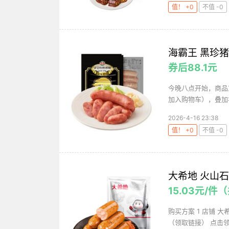
值！ +0
不值 -0
海霸王 黑珍猪
券后88.1元
今晚八点开始，商品
加入购物车），叠加补贴
2026-4-16 23:38
值！ +0
不值 -0
大希地 火山石烤
15.03元/件（
购买方案 1 店铺 大
（领取链接） 点击领