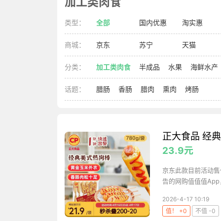
加工类肉食
类型：
全部
国内优惠
淘实惠
商城：
京东
苏宁
天猫
分类：
加工类肉食
半成品
水果
海鲜水产
话题：
腊肠
香肠
腊肉
熏肉
烤肠
正大食品 经典
23.9元
京东此款目前活动售价
告的网购值值值App
2026-4-17 10:19
值！ +0
不值 -0