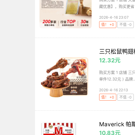
藏优惠】，购买更省！ 秒
2026-4-16 23:07
值！ +0
不值 -0
三只松鼠鸭翅根
12.32元
购买方案 1 店铺 三只松
单件12.32元 ) 品牌..
2026-4-16 22:13
值！ +0
不值 -0
Maverick
10.83元