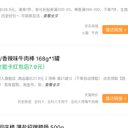
26.9元，凑单1件，参与补贴券满200-20，神券满199-100，下单7件，主商
，历史好价～ 可用券及活...
查看全文
京东商城
值达链接 >
火腿
牛肉
/香辣味牛肉棒 168g*1罐
全能卡红包后7.9元）
村人旗舰店 ,商品面价21.9元 2 领券 满21减12（下单自动领取） 点击领取【隐
 若有首购、淘金币，到...
查看全文
天猫特价
值达链接 >
历史新低
念村人
念村人牛肉干
念村人馋嘴牛肉棒
方便速食
牛肉
牛肉干
粮油副食
庆楼 薄盐招牌腊肠 500g