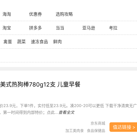
海淘
优惠券
选购攻略
淘宝
拼多多
当当
亚马逊
考拉
禽蛋
蔬菜
速冻食品
鲜肉
美式热狗棒780g12支 儿童早餐
23.9元，下单1件，实付低至23.9元。凑200-20可以更低 下载干净清爽无广
，第一时间得到内部特价；点此...
查看全文
京东商城
值达链接 >
加工类肉食
食品保健品