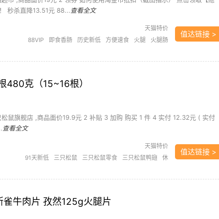
杀直降13.51元 88...
查看全文
天猫特价
值达链接 >
88VIP
即食香肠
历史新低
方便速食
火腿
火腿肠
粮油副食
金锣火腿肠
金锣鸡肉火腿肠
鸡肉
鸡肉火
腿肠
480克（15~16根）
鼠旗舰店 ,商品面价19.9元 2 补贴 3 加购 购买 1 件 4 实付 12.32元 ( 实付
.
查看全文
天猫特价
值达链接 >
91天新低
三只松鼠
三只松鼠零食
三只松鼠鸭翅
休
闲食品
肉干/肉松
鸭肉零食
 帕斯雀牛肉片 孜然125g火腿片