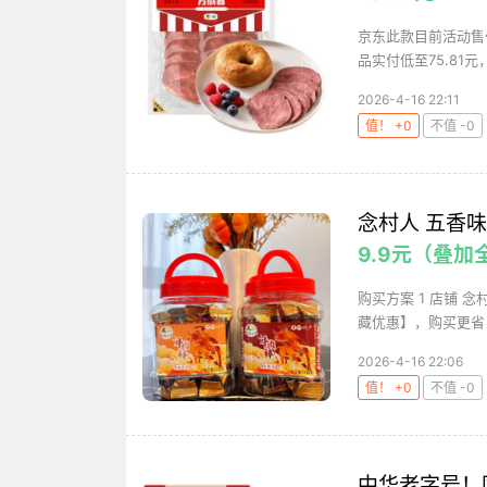
京东此款目前活动售价
品实付低至75.81元
2026-4-16 22:11
值！ +0
不值 -0
念村人 五香味
9.9元（叠加
购买方案 1 店铺 念
藏优惠】，购买更省！
2026-4-16 22:06
值！ +0
不值 -0
中华老字号！同