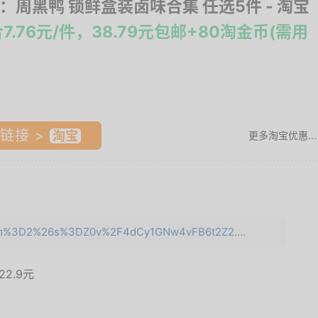
IP：周黑鸭 锁鲜盒装卤味合集 任选5件
- 淘宝
7.76元/件，38.79元包邮+80淘金币(需用
链接 >
更多淘宝优惠...
?e=m%3D2%26s%3DZ0v%2F4dCy1GNw4vFB6t2Z2....
22.9元