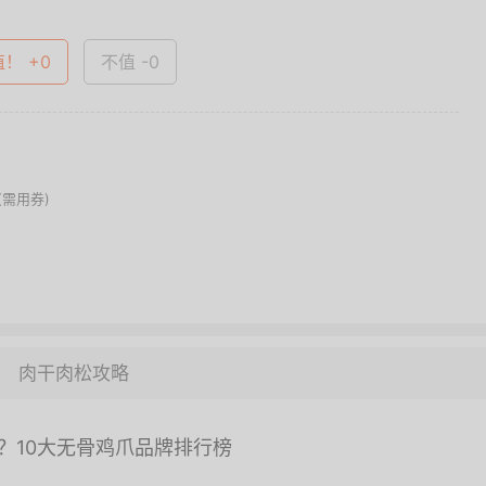
值！ +0
不值 -0
(需用券)
肉干肉松攻略
？10大无骨鸡爪品牌排行榜