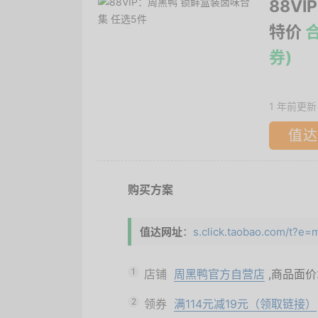
88V
特价
合
券)
1 年前更新
值达
购买方案
值达网址
：
s.click.taobao.com/t
1
店铺
周黑鸭官方自营店
,商品面价
2
领券
满114元减19元（领取链接）