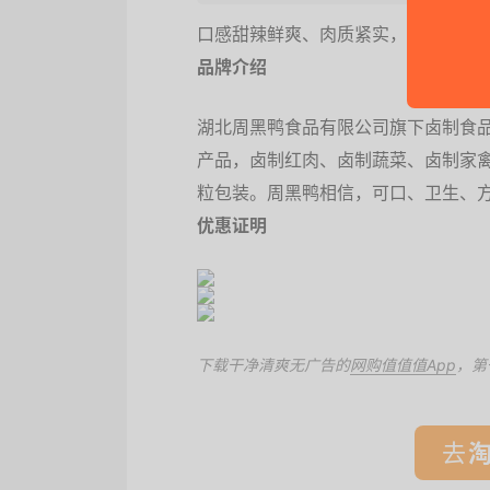
口感甜辣鲜爽、肉质紧实，气调包装
品牌介绍
湖北周黑鸭食品有限公司旗下卤制食品
产品，卤制红肉、卤制蔬菜、卤制家
粒包装。周黑鸭相信，可口、卫生、
优惠证明
下载干净清爽无广告的
网购值值值App
，第
去