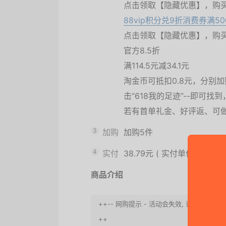
点击领取【隐藏优惠】，购
88vip积分兑9折消费券满500-
点击领取【隐藏优惠】，购
官方8.5折
满114.5元减34.1元
淘金币可抵扣0.8元，分别加购
击“618我的足迹”--即可找
若有首单礼金、好评返、可
3
加购
加购5件
4
实付
38.79元
(
实付单件7.76元
)
商品介绍
++-- 网购提示 - 活动会失效, 请快点
++