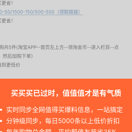
买更省！
50/1500-150/500-500（领取链接）
买更省！
共5件(淘宝APP--首页左上方--领淘金币--进入栏目--点
到，然后加购下单）
做到更低价
买买买已过时，值值值才是有气质
实时同步全网值得买爆料信息，一站搞定
下手。要是您访问淘宝商家链接发现标价已恢复原价, 可能就是特卖完结 --
分钟级同步，每日5000条以上低价折扣
每年购物总金额，平均帮值友节省35%