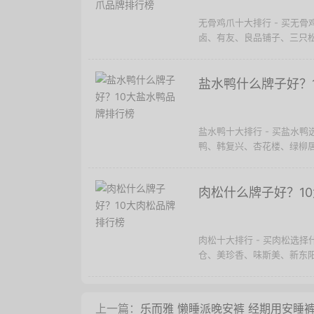
无骨鸡爪十大排行 - 买无
卤、有友、良品铺子、三只松
盐水鸭什么牌子好？
盐水鸭十大排行 - 买盐水
鸭、韩复兴、杏花楼、绿柳居
肉松什么牌子好？1
肉松十大排行 - 买肉松选
仓、美珍香、味斯美、新东阳
上一篇：
乐而雅 懒睡派晚安裤 经期用安睡裤L码