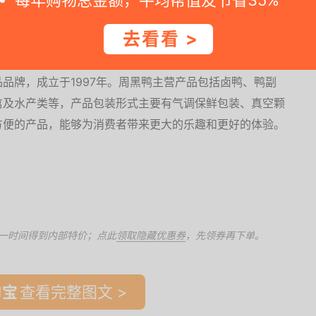
，鲜香弹韧，细腻耐嚼，宛如鲜卤，甜辣透味。
去看看 >
品牌，成立于1997年。周黑鸭主营产品包括卤鸭、鸭副
禽及水产类等，产品包装形式主要有气调保鲜包装、真空颗
方便的产品，能够为消费者带来更大的乐趣和更好的体验。
一时间得到内部特价；点此
领取隐藏优惠券
，先领券再下单。
查看完整图文 >