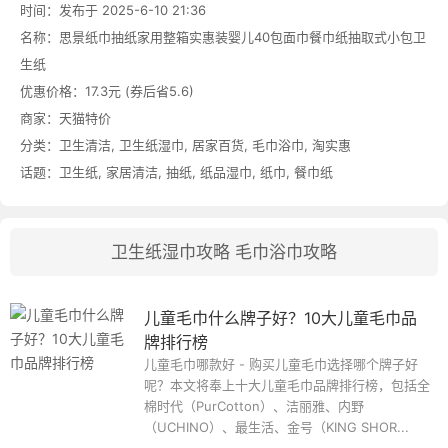
时间：发布于 2025-6-10 21:36
名称：
思景纸巾抽纸家用整箱实惠装婴儿40包面巾餐巾纸抽取式小包卫
生纸
优惠价格：
17.3元 (券后省5.6)
商家：
天猫特价
分类：
卫生清洁
,
卫生纸湿巾
,
居家百货
,
毛巾浴巾
,
淘实惠
话题：
卫生纸
,
家居清洁
,
抽纸
,
纸品湿巾
,
纸巾
,
餐巾纸
卫生纸湿巾攻略
毛巾浴巾攻略
儿童毛巾什么牌子好？10大儿童毛巾品
牌排行榜
儿童毛巾哪款好 - 购买儿童毛巾选择哪个牌子好
呢？本文将奉上十大儿童毛巾品牌排行榜，包括全
棉时代（PurCotton）、洁丽雅、内野
（UCHINO）、最生活、金号（KING SHOR...