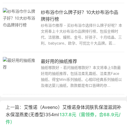
纱布浴巾什么牌子好？10大纱布浴巾品
牌排行榜
纱布浴巾推荐 - 买纱布浴巾选择什么牌子好呢？本
文将奉上十大纱布浴巾品牌排行榜，包括全棉时
代、洁丽雅、嫚熙、金号、好孩子、十月结晶、三
利、babycare、欧孕、可优比十大品牌。若...
最好用的抽纸推荐
抽纸哪款好 - 若问抽纸哪款好？本文将奉上5款最
好用的抽纸推荐，包括洁柔乳霜纸、洁柔黑Face
抽纸、得宝Mini系列抽纸、心相印经典系列抽纸以
及维达婴儿抽纸，款款都是有口皆碑的存...
上一篇：
艾惟诺（Aveeno）艾维诺身体润肤乳保湿滋润补
水保湿燕麦(无香型)354ml
137.8元（需领券，合68.9元/
件）