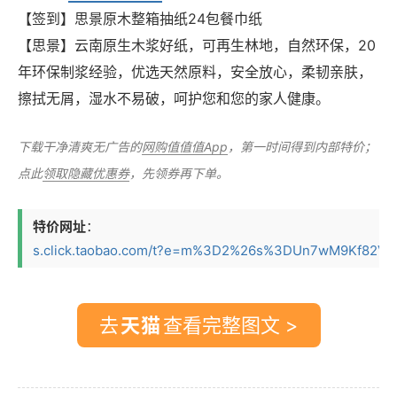
【签到】思景原木整箱抽纸24包餐巾纸
【思景】云南原生木浆好纸，可再生林地，自然环保，20
年环保制浆经验，优选天然原料，安全放心，柔韧亲肤，
擦拭无屑，湿水不易破，呵护您和您的家人健康。
下载干净清爽无广告的
网购值值值App
，第一时间得到内部特价；
点此
领取隐藏优惠券
，先领券再下单。
特价网址
：
s.click.taobao.com/t?e=m%3D2%26s%3DUn7wM9Kf82Vw4
去
查看完整图文 >