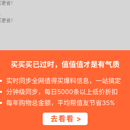
买更省！
）
买更省！
买买买已过时，值值值才是有气质
。若是您点到京东商城详情网页发现标价不同, 可能就是降价过期。 --
实时同步全网值得买爆料信息，一站搞定
分钟级同步，每日5000条以上低价折扣
每年购物总金额，平均帮值友节省35%
去看看 >
宝贝湿巾、面纸巾、纸抽、纸面巾等。