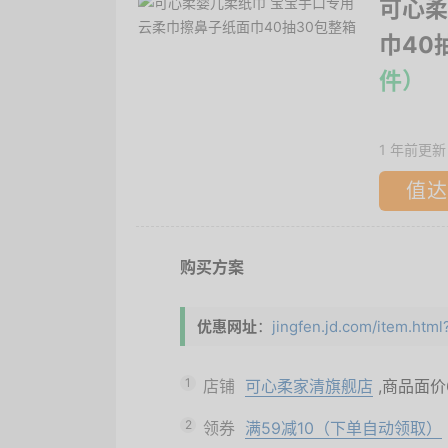
可心柔
巾40
件）
1 年前更新
值达
购买方案
优惠网址
：
jingfen.jd.com/item.ht
1
店铺
可心柔家清旗舰店
,商品面价
2
领券
满59减10（下单自动领取）