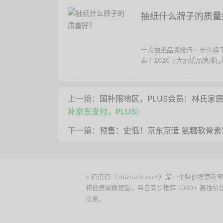
抽纸什么牌子的质量
十大抽纸品牌排行 - 什么
奉上2020十大抽纸品牌排
上一篇：
国补限地区，PLUS会员：林氏家
补京东支付，PLUS）
下一篇：
预售：史低！京东京造 氨糖软骨素钙
» 值值值（zhizhizhi.com）是一个特
和低质量数据后，每日同步推荐 1000+ 高
信息。
下载值值值App