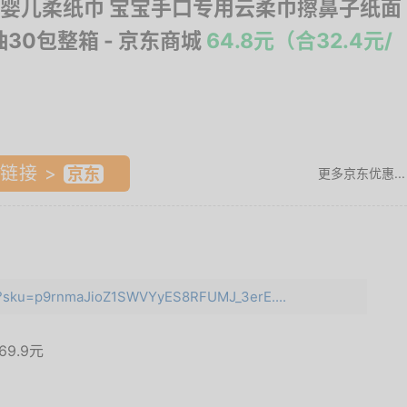
婴儿柔纸巾 宝宝手口专用云柔巾擦鼻子纸面
抽30包整箱
- 京东商城
64.8元（合32.4元/
链接 >
更多京东优惠...
ml?sku=p9rnmaJioZ1SWVYyES8RFUMJ_3erE....
69.9元