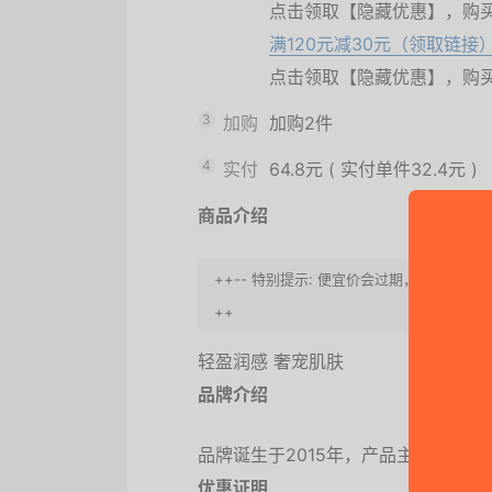
点击领取【隐藏优惠】，购
满120元减30元（领取链接
点击领取【隐藏优惠】，购
3
加购
加购2件
4
实付
64.8元
(
实付单件32.4元
)
商品介绍
++-- 特别提示: 便宜价会过期，请尽快冲
++
轻盈润感 奢宠肌肤
品牌介绍
品牌诞生于2015年，产品主要有：
优惠证明