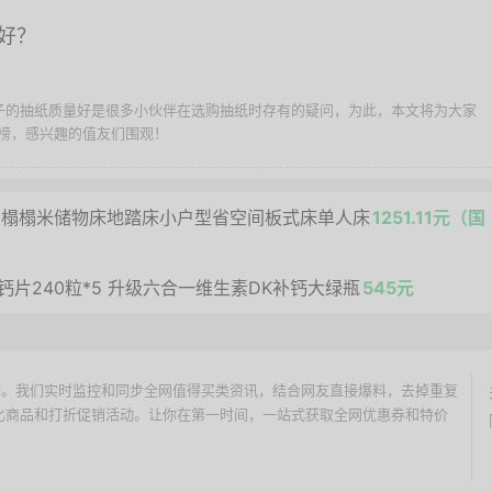
好？
牌子的抽纸质量好是很多小伙伴在选购抽纸时存有的疑问，为此，本文将为大家
行榜，感兴趣的值友们围观！
居榻榻米储物床地踏床小户型省空间板式床单人床
1251.11元（国
片240粒*5 升级六合一维生素DK补钙大绿瓶
545元
价搜索引擎。我们实时监控和同步全网值得买类资讯，结合网友直接爆料，去掉重复
性价比商品和打折促销活动。让你在第一时间，一站式获取全网优惠券和特价