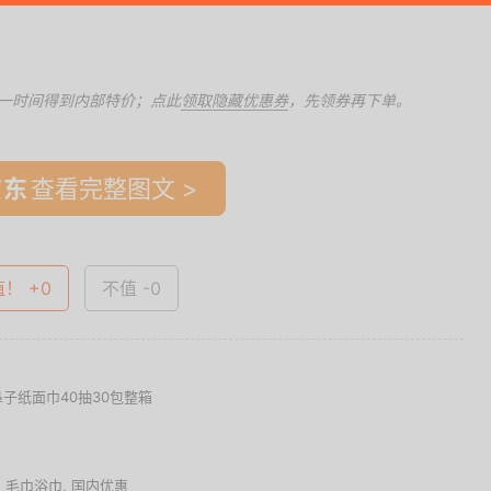
一时间得到内部特价；点此
领取隐藏优惠券
，先领券再下单。
查看完整图文 >
值！ +0
不值 -0
子纸面巾40抽30包整箱
,
毛巾浴巾
,
国内优惠