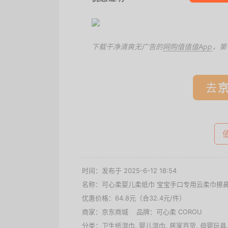
下载干净清爽无广告的
网购值值值App
，第
去
时间：发布于 2025-6-12 18:54
名称：
可心柔婴儿柔纸巾 宝宝手口专用云柔巾擦鼻
优惠价格：
64.8元（合32.4元/件）
商家：
京东商城
品牌：
可心柔 COROU
分类：
卫生纸湿巾
,
婴儿湿巾
,
居家百货
,
母婴玩具