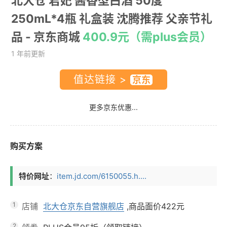
北大仓 君妃 酱香型白酒 50度
250mL*4瓶 礼盒装 沈腾推荐 父亲节礼
品
- 京东商城
400.9元（需plus会员）
1 年前更新
值达链接 >
更多京东优惠...
购买方案
特价网址
：
item.jd.com/6150055.h....
1
店铺
北大仓京东自营旗舰店
,商品面价
422元
2