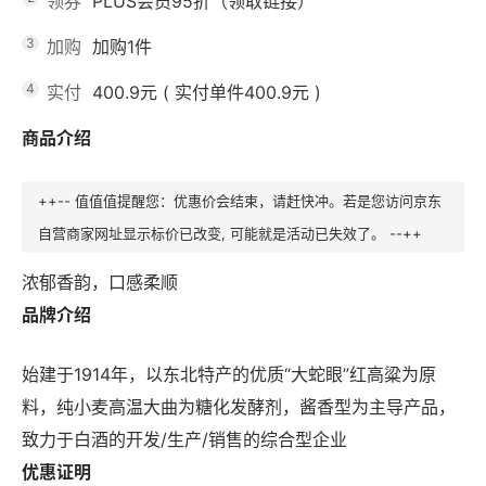
领券
PLUS会员95折（领取链接）
3
加购
加购1件
4
实付
400.9元
(
实付单件400.9元
)
商品介绍
++-- 值值值提醒您：优惠价会结束，请赶快冲。若是您访问京东
自营商家网址显示标价已改变, 可能就是活动已失效了。 --++
浓郁香韵，口感柔顺
品牌介绍
始建于1914年，以东北特产的优质“大蛇眼”红高粱为原
料，纯小麦高温大曲为糖化发酵剂，酱香型为主导产品，
致力于白酒的开发/生产/销售的综合型企业
优惠证明