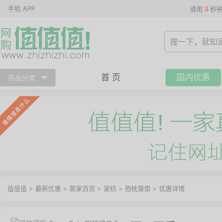
手机 APP
3
请用
秒
首 页
国内优惠
商品分类
值值值
>
最新优惠
>
居家百货
>
家纺
>
抱枕靠垫
>
优惠详情