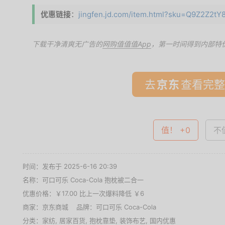
优惠链接
：
jingfen.jd.com/item.html?sku=Q9Z2Z2tY8
下载干净清爽无广告的
网购值值值App
，第一时间得到内部特
去
查看完整
值！ +0
不值
时间：发布于 2025-6-16 20:39
名称：
可口可乐 Coca-Cola 抱枕被二合一
优惠价格：
￥17.00 比上一次爆料降低 ￥6
商家：
京东商城
品牌：
可口可乐 Coca-Cola
分类：
家纺
,
居家百货
,
抱枕靠垫
,
装饰布艺
,
国内优惠