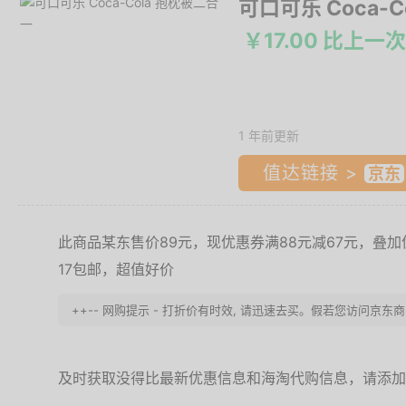
可口可乐 Coca-
￥17.00 比上一
1 年前更新
值达链接 >
此商品某东售价89元，现优惠券满88元减67元，叠加
17包邮，超值好价
++-- 网购提示 - 打折价有时效, 请迅速去买。假若您访问京东商
及时获取没得比最新优惠信息和海淘代购信息，请添加微信