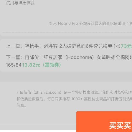
红米 Note 6 Pro 外观设计最大的变化是采用了刘
上一篇：
神抢手：必胜客 2人披萨意面6件套兑换券·1张
73元
下一篇：
再降价：红豆居家（Hodohome）女童睡裙全棉
165/84
13.82元（需领券）
» 值值值（zhizhizhi.com）是一个特价搜索引擎。我们实时
和低质量数据后，每日同步推荐 1000+ 高性价比商品和打折促销
信息。
下载值值值App
买买买
Copyright © 2011-2026 网