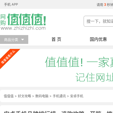
手机 APP
3
请用
秒
首 页
国内优惠
商品分类
值值值
>
好文攻略
>
数码电脑
>
手机通讯
>
安卓手机