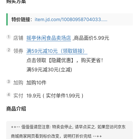
购买方案
特价链接
：
item.jd.com/10080958704033.....
1
店铺
摇亭休闲食品卖场店
,商品面价
5.99元
2
领券
满59元减10元（领取链接）
点击领取【隐藏优惠】，购买更省！
满59元减30元(立减)
3
加购
加购10件
4
实付
19.9元
(
实付单件1.99元
)
商品介绍
++-- 值值值请您注意: 特卖会停止, 请早点买之. 如果您访问京东
商城商家网页看到标价改变，说明打折价完结 --++