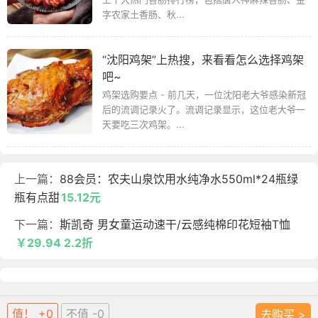
字农家土香肠、秋...
“沈阳鸡架”上热搜，来看看怎么选择鸡架
吧~
鸡架选购要点 - 前几天，一位沈阳老大爷感染新冠
后的流调记录火了。流调记录显示，这位老大爷一
天要吃三次鸡架。...
上一篇：
88会员：农夫山泉饮用水纯净水550ml*24瓶绿
瓶有点甜
15.12元
下一篇：
斯凯奇 男女童运动速干/云感纯棉印花短袖T恤
￥29.94 2.2折
值！ +0
不值 -0
去购买 >