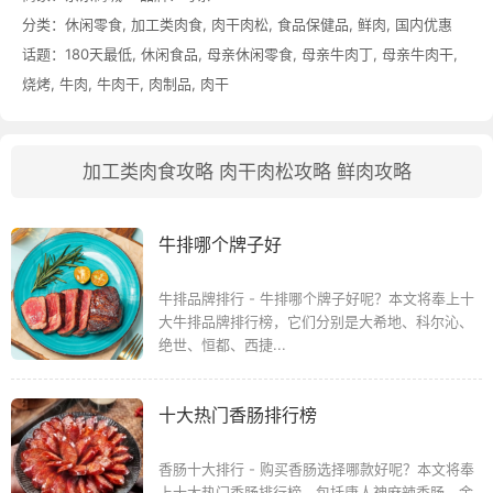
分类：
休闲零食
,
加工类肉食
,
肉干肉松
,
食品保健品
,
鲜肉
,
国内优惠
话题：
180天最低
,
休闲食品
,
母亲休闲零食
,
母亲牛肉丁
,
母亲牛肉干
,
烧烤
,
牛肉
,
牛肉干
,
肉制品
,
肉干
加工类肉食攻略
肉干肉松攻略
鲜肉攻略
牛排哪个牌子好
牛排品牌排行 - 牛排哪个牌子好呢？本文将奉上十
大牛排品牌排行榜，它们分别是大希地、科尔沁、
绝世、恒都、西捷...
十大热门香肠排行榜
香肠十大排行 - 购买香肠选择哪款好呢？本文将奉
上十大热门香肠排行榜，包括唐人神麻辣香肠、金