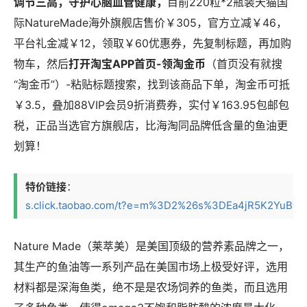
调节三高，守护心脑血管健康，
目前220粒*2瓶装天猫国
际NatureMade海外旗舰店售价￥305，官方立减￥46，
平台礼金减￥12，领取￥60优惠券，先复制标题，再加购
物车，然后
打开淘宝APP首页-领淘金币
（首页没有就搜
“淘金币”）-粘贴标题搜索，找到该商品下单，淘金币可抵
￥3.5，叠加88VIP会员9折消费券，实付￥163.95包邮包
税，正品当选官方旗舰店，比海淘同品牌低含量的鱼油更
划算！
特价链接
：
s.click.taobao.com/t?e=m%3D2%26s%3DEa4jR5K2YuBw4v
Nature Made（莱萃美）是美国顶级的营养素品牌之一，
其生产的鱼油等一系列产品在美国市场上极受好评，选用
材料都是深海鱼类，绝不是是农场饲养的鱼类，而且选用