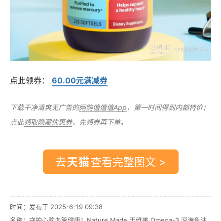
点此领券：
60.00元满减券
下载干净清爽无广告的
网购值值值App
，第一时间得到内部特价；
点此
领取隐藏优惠券
，先领券再下单。
去
查看完整图文 >
时间：发布于 2025-6-19 09:38
名称：
守护心脑血管健康！Nature Made 天维美 Omega-3 深海鱼油