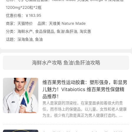
1200mg*220粒*2瓶
优惠价格：
￥163.95
商家：
天猫特价
品牌：
天维美 Nature Made
分类：
海鲜水产
,
食品保健品
,
鱼油\鱼肝油
,
淘实惠
话题：
深海鱼油
,
鱼油
海鲜水产攻略
鱼油\鱼肝油攻略
维百莱男性运动胶囊：塑形强身，彰显男
儿魅力！Vitabiotics 维百莱男性保健精
品推荐！
男人是家庭的顶梁柱，在家里面承担着很大的责
任，而市场上的保健品，以儿童、女性和老人健康
为主，很少有几款是真正为男人健康打造的。...