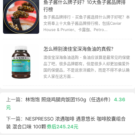
鱼子酱什么牌子好？10大鱼子酱品牌排
行榜
鱼子酱品牌排行 - 买鱼子酱选择什么牌子好呢？本
文将奉上十大鱼子酱品牌排行榜，包括Caviar
House & Prunier、卡露伽、Petro...
怎么辨别澳佳宝深海鱼油的真假？
澳佳宝深海鱼油选购 - 鱼油应该算是最常见的保健
品了吧，很多品牌都有，但是很多人却更加偏爱外
国的保健品，不是说崇洋媚外，而是不得不承认确
实人家在这方面...
上一篇：
林饱饱 照烧鸡腿肉饭团150g（任选6件）
4.36
元
下一篇：
NESPRESSO 浓遇咖啡 遇意悠长 咖啡胶囊组合
装 混合口味 100颗
券后245.24元