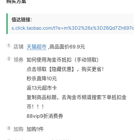
购买方案
值达链接
：
s.click.taobao.com/t?e=m%3D2%26s%3DZ6Qd7Zh697dw4v
1
店铺
天猫超市
,商品面价
69.9元
2
领券
如何使用淘金币抵扣（手动领取）
点击领取【隐藏优惠】，购买更省！
秒杀直降10元
返13元超市卡
复制商品标题，去淘金币频道搜索下单抵扣金
币！！！
88vip9折消费券
3
加购
加购1件