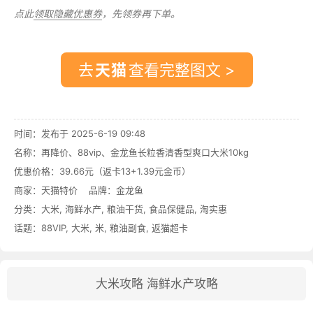
点此
领取隐藏优惠券
，先领券再下单。
去
查看完整图文 >
时间：发布于 2025-6-19 09:48
名称：
再降价、88vip、金龙鱼长粒香清香型爽口大米10kg
优惠价格：
39.66元（返卡13+1.39元金币）
商家：
天猫特价
品牌：
金龙鱼
分类：
大米
,
海鲜水产
,
粮油干货
,
食品保健品
,
淘实惠
话题：
88VIP
,
大米
,
米
,
粮油副食
,
返猫超卡
大米攻略
海鲜水产攻略