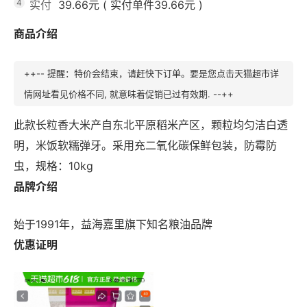
4
实付
39.66元
(
实付单件39.66元
)
商品介绍
++-- 提醒：特价会结束，请赶快下订单。要是您点击天猫超市详
情网址看见价格不同, 就意味着促销已过有效期. --++
此款长粒香大米产自东北平原稻米产区，颗粒均匀洁白透
明，米饭软糯弹牙。采用充二氧化碳保鲜包装，防霉防
虫，规格：10kg
品牌介绍
始于1991年，益海嘉里旗下知名粮油品牌
优惠证明