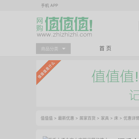
手机 APP
首 页
商品分类
值值值
>
最新优惠
>
居家百货
>
家具
>
床
>
优惠详