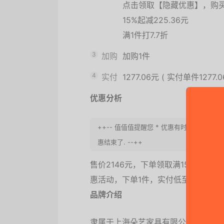
点击领取【隐藏优惠】，购
15%起减225.36元
满1件打7.7折
3
加购
加购1件
4
实付
1277.06元
(
实付单件1277.
优惠分析
++-- 值值值提醒您 * 优惠有时效，请
惠结束了. --++
售价2146元，下单领取满1500减150
惠活动，下单1件，实付低至1277.06
品牌介绍
隶属于上海朵艺家具有限公司的纯实