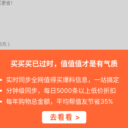
买更省！
06元
)
买买买已过时，值值值才是有气质
赶快买之. 若是您点击京东商城商品页面发现价格已恢复原价，就意味着优
实时同步全网值得买爆料信息，一站搞定
分钟级同步，每日5000条以上低价折扣
元优惠券，参与满1件打7.7折，补贴15%起减225.36元优
每年购物总金额，平均帮值友节省35%
元。
去看看 >
木家具品牌。专注纯实木，坚持高品质。