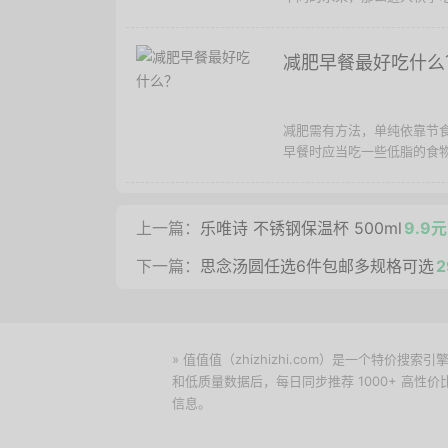
减肥早餐最好吃什么
减肥需有方法，单纯依靠节
早餐时应当吃一些低脂的食物.
上一篇：
乐唯诗 不锈钢保温杯 500ml
9.9
下一篇：
思念汤圆任选6件包邮多规格可选
2
» 值值值（zhizhizhi.com）是一个特
和低质量数据后，每日同步推荐 1000+ 高
信息。
下载值值值App