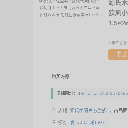
源氏木
欧风小
1.5*2
1 年前更新
值达
购买方案
促销网址
：
item.jd.com/10035707956
1
店铺
源氏木语官方旗舰店
,商品
2
领券
满1500元减150元