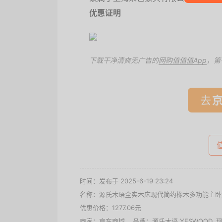
优惠证明
下载干净清爽无广告的
网购值值值App
，第
去
时间：发布于 2025-6-19 23:24
名称：
源氏木语全实木床现代简约橡木多功能主卧大
优惠价格：
1277.06元
商家：
京东商城
品牌：
源氏木语 YESWOOD
,
现