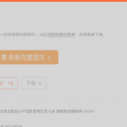
一时间得到内部特价；点此
领取隐藏优惠券
，先领券再下单。
查看完整图文 >
值！ +0
不值 -0
床北欧风小户型卧室夜灯双人床 胡桃色低铺单床1.5*2m
代 HYUNDAI