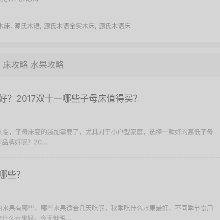
木床
,
源氏木语
,
源氏木语全实木床
,
源氏木语床
床攻略
水果攻略
好？2017双十一哪些子母床值得买？
的来临，子母床变的越加需要了，尤其对于小户型家庭，选择一款好的高低子母
牌好呢？20...
哪些？
天的水果有哪些，哪些水果适合几天吃呢，秋季吃什么水果最好，不同季节食用
什么水果好，今天就跟...