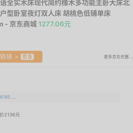
语全实木床现代简约橡木多功能主卧大床北
户型卧室夜灯双人床 胡桃色低铺单床
m
- 京东商城
1277.06元
链接 >
更多京东优惠...
185.....
面价
2136元