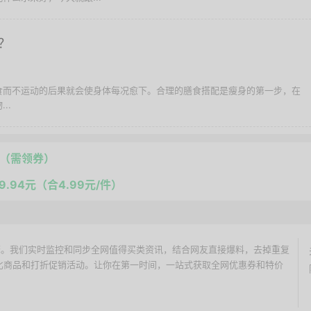
？
食而不运动的后果就会使身体每况愈下。合理的膳食搭配是瘦身的第一步，在
..
元（需领券）
9.94元（合4.99元/件）
价搜索引擎。我们实时监控和同步全网值得买类资讯，结合网友直接爆料，去掉重复
性价比商品和打折促销活动。让你在第一时间，一站式获取全网优惠券和特价