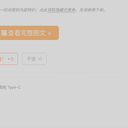
一时间得到内部特价；点此
领取隐藏优惠券
，先领券再下单。
查看完整图文 >
值！ +0
不值 -0
机 Type-C