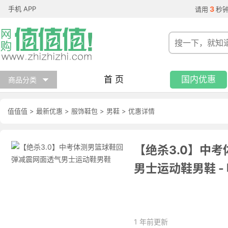
手机 APP
3
请用
秒
首 页
国内优惠
商品分类
值值值
>
最新优惠
>
服饰鞋包
>
男鞋
>
优惠详情
【绝杀3.0】中
男士运动鞋男鞋
-
1 年前更新