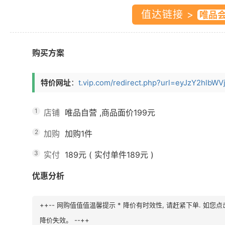
值达链接 >
购买方案
特价网址
：
t.vip.com/redirect.php?url=eyJzY2hlbWVj
1
店铺
唯品自营
,商品面价
199元
2
加购
加购1件
3
实付
189元
(
实付单件189元
)
优惠分析
++-- 网购值值值温馨提示 * 降价有时效性, 请赶紧下单. 如
降价失效。 --++