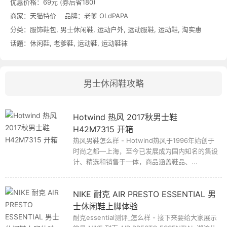
优惠价格：
69元 (券后省180)
商家：
天猫特价
品牌：
老爹 OLdPAPA
分类：
服饰鞋包
,
男士休闲鞋
,
运动户外
,
运动服鞋
,
运动鞋
,
淘实惠
话题：
休闲鞋
,
老爹鞋
,
运动鞋
,
运动鞋袜
男士休闲鞋攻略
Hotwind 热风 2017秋男士鞋
H42M7315 开箱
热风男鞋怎么样 - Hotwind热风于1996年始创于
时尚之都—上海，至今已发展成为国内知名的集设
计、精选和销售于一体，商品涵盖鞋品、...
NIKE 耐克 AIR PRESTO ESSENTIAL 男
士休闲鞋上脚体验
耐克essential测评_怎么样 - 接下来要给大家展示