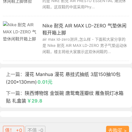
的是 NIKE 耐克 AIR PRESTO ESSENTIAL 潮流休
闲鞋，这双鞋的中底采用Phy...
Nike 耐克 AIR MAX LD-ZERO 气垫休闲
鞋开箱上脚
air max ld-zero测评_怎么样 - 下面和大家分享的
是 Nike 耐克 AIR MAX LD-ZERO 男子气垫运动休
闲鞋，楼主将给大家展示这双休闲鞋的...
上一篇：
漫花 Manhua 漫花 悬挂式抽纸 3层150抽10包
(200*130mm)
0.01元
下一篇：
陕西博物馆 金饭碗 唐鸳鸯莲瓣纹 雁鱼铜灯冰箱
贴 礼盒装
￥29.8
值！ +0
不值 -0
去购买 >