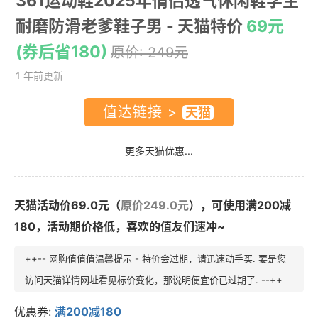
361运动鞋2025年情侣透气休闲鞋学生
耐磨防滑老爹鞋子男
- 天猫特价
69元
(券后省180)
原价: 249元
1 年前更新
值达链接 >
更多天猫优惠...
天猫活动价69.0元（
原价249.0元
），可使用满200减
180，活动期价格低，喜欢的值友们速冲~
++-- 网购值值值温馨提示 - 特价会过期，请迅速动手买. 要是您
访问天猫详情网址看见标价变化，那说明便宜价已过期了. --++
优惠券:
满200减180