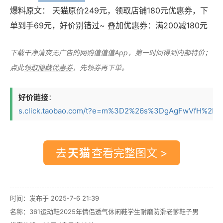
爆料原文： 天猫原价249元，领取店铺180元优惠券，下
单到手69元，好价别错过~ 叠加优惠券：满200减180元
下载干净清爽无广告的
网购值值值App
，第一时间得到内部特价；
点此
领取隐藏优惠券
，先领券再下单。
好价链接
：
s.click.taobao.com/t?e=m%3D2%26s%3DgAgFwVfH%2FFtw
去
查看完整图文 >
时间：发布于 2025-7-6 21:39
名称：
361运动鞋2025年情侣透气休闲鞋学生耐磨防滑老爹鞋子男