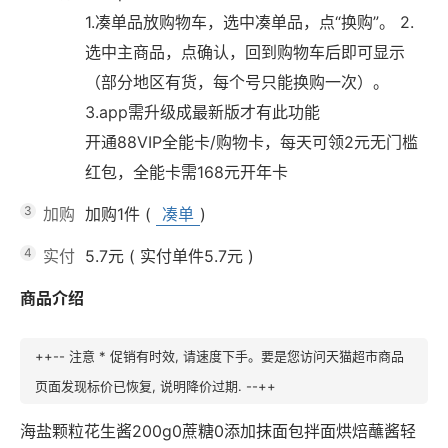
1.凑单品放购物车，选中凑单品，点“换购”。 2.
选中主商品，点确认，回到购物车后即可显示
（部分地区有货，每个号只能换购一次）。
3.app需升级成最新版才有此功能
开通88VIP全能卡/购物卡，每天可领2元无门槛
红包，全能卡需168元开年卡
3
加购
加购1件
(
凑单
)
4
实付
5.7元
(
实付单件5.7元
)
商品介绍
++-- 注意 * 促销有时效, 请速度下手。要是您访问天猫超市商品
页面发现标价已恢复, 说明降价过期. --++
海盐颗粒花生酱200g0蔗糖0添加抹面包拌面烘焙蘸酱轻