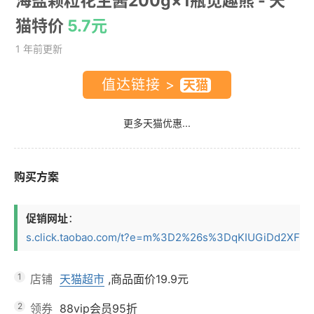
海盐颗粒花生酱200g×1瓶觅趣熊
- 天
猫特价
5.7元
1 年前更新
值达链接 >
更多天猫优惠...
购买方案
促销网址
：
s.click.taobao.com/t?e=m%3D2%26s%3DqKIUGiDd2XFw4v
1
店铺
天猫超市
,商品面价
19.9元
2
领券
88vip会员95折