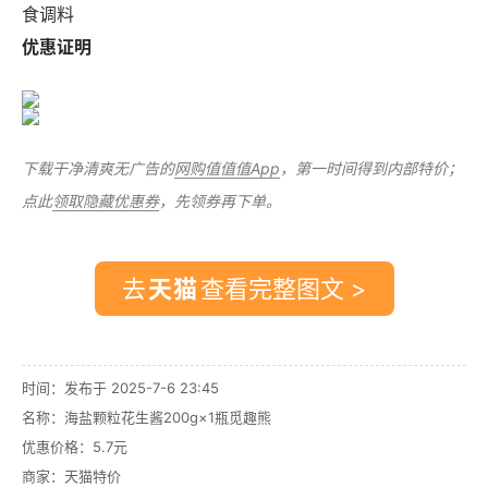
食调料
优惠证明
下载干净清爽无广告的
网购值值值App
，第一时间得到内部特价；
点此
领取隐藏优惠券
，先领券再下单。
去
查看完整图文 >
时间：发布于 2025-7-6 23:45
名称：
海盐颗粒花生酱200g×1瓶觅趣熊
优惠价格：
5.7元
商家：
天猫特价